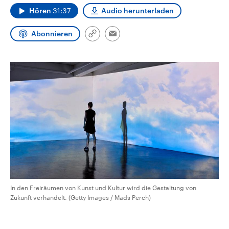
CDU, SPD und FDP regiert.-
aktuelle Weltgeschehen.
Hören
31:37
Audio herunterladen
Umfragen, Prognosen,
Wahlprogramme, aktuelle Berichte
Sendungen
Programm
Podcasts
und Hintergründe zu den Parteien
Abonnieren
Link
Email
und Kandidaten der anstehenden
kopieren/teilen
Wahl.
Audio-Archiv
In den Freiräumen von Kunst und Kultur wird die Gestaltung von
Zukunft verhandelt. (Getty Images / Mads Perch)