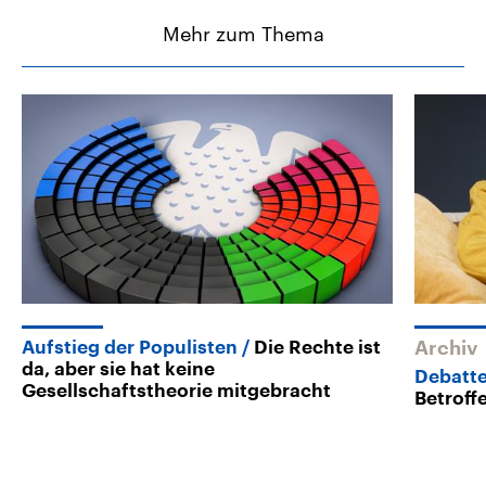
Mehr zum Thema
Aufstieg der Populisten
Die Rechte ist
Archiv
da, aber sie hat keine
Debatt
Gesellschaftstheorie mitgebracht
Betroff