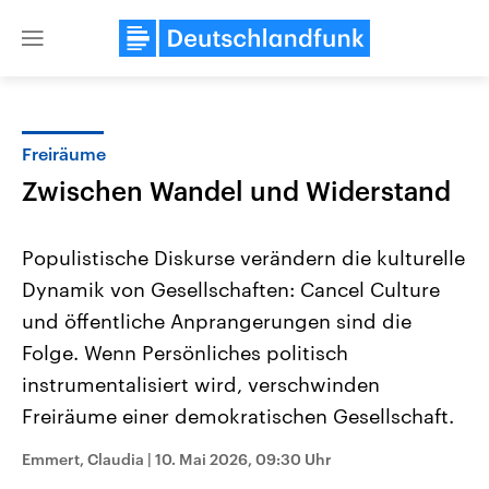
Close
menu
Freiräume
Themen
Zwischen Wandel und Widerstand
Populistische Diskurse verändern die kulturelle
Dynamik von Gesellschaften: Cancel Culture
und öffentliche Anprangerungen sind die
Folge. Wenn Persönliches politisch
instrumentalisiert wird, verschwinden
Landtagswahl Sachsen-Anhalt
USA
2026
Aktuelle Beiträge, Analys
Freiräume einer demokratischen Gesellschaft.
Alle Informationen
Hintergründe
Sachsen-Anhalt wählt am 6.
Wirtschaftlich und militäri
September 2026 einen neuen
gehören die Vereinigten S
Emmert, Claudia
|
10. Mai 2026, 09:30 Uhr
Landtag. Seit 2021 wird das
den mächtigsten Ländern 
Bundesland von einer Koalition aus
mit großem Einfluss auf d