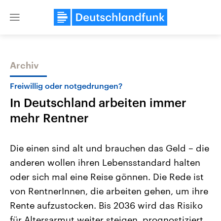
Close
menu
Archiv
Themen
Freiwillig oder notgedrungen?
In Deutschland arbeiten immer
mehr Rentner
Die einen sind alt und brauchen das Geld – die
anderen wollen ihren Lebensstandard halten
Landtagswahl Sachsen-Anhalt
USA
oder sich mal eine Reise gönnen. Die Rede ist
2026
Aktuelle Beiträge, Analys
Alle Informationen
Hintergründe
von RentnerInnen, die arbeiten gehen, um ihre
Sachsen-Anhalt wählt am 6.
Wirtschaftlich und militäri
September 2026 einen neuen
gehören die Vereinigten S
Rente aufzustocken. Bis 2036 wird das Risiko
Landtag. Seit 2021 wird das
den mächtigsten Ländern 
für Altersarmut weiter steigen, prognostiziert
Bundesland von einer Koalition aus
mit großem Einfluss auf d