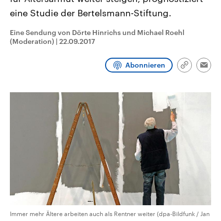
CDU, SPD und FDP regiert.-
aktuelle Weltgeschehen.
eine Studie der Bertelsmann-Stiftung.
Umfragen, Prognosen,
Wahlprogramme, aktuelle Berichte
Sendungen
Programm
Podcasts
und Hintergründe zu den Parteien
Eine Sendung von Dörte Hinrichs und Michael Roehl
und Kandidaten der anstehenden
(Moderation)
|
22.09.2017
Wahl.
Audio-Archiv
Abonnieren
Link
Emai
kopieren/te
Immer mehr Ältere arbeiten auch als Rentner weiter (dpa-Bildfunk / Jan