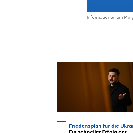
Informationen am Morg
Friedensplan für die Ukra
Ein schneller Erfolg der