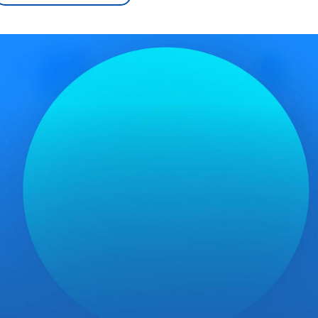
sen und
Hintergründe
Hintergründe
Der Überfall der
Der Iran – seit der
rgründe
haftlich und
palästinensischen
Islamischen Revolu
risch gehören die
Terrororganisation
1979 auch Islamisc
igten Staaten zu
Hamas im Oktober 2023
Republik Iran – ist e
ächtigsten
auf Israel hat in der
von einem
n der Erde, mit
Region wieder die
Religionsführer auto
 Einfluss auf das
Gewalt entfacht. Israel
regierter Staat im 
le Weltgeschehen.
möchte die Hamas
Osten. Eine Feindsc
zerstören. Diese wird wie
zu Israel und zu de
die Hisbollah im Libanon
ist fest in der
vom Iran unterstützt.
Staatsideologie
verankert.