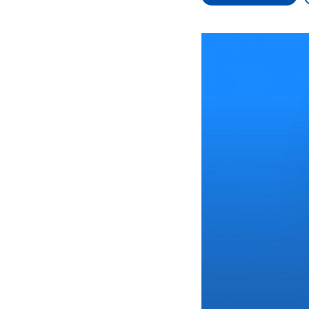
Alle Informationen
Analy
Sachsen-Anhalt wählt
Hinte
am 6. September 2026
Wirtsc
einen neuen Landtag.
militä
Seit 2021 wird das
Verein
Bundesland von einer
den m
Koalition aus CDU, SPD
Länder
und FDP regiert.-
großem
Umfragen, Prognosen,
aktuel
Wahlprogramme,
aktuelle Berichte und
Hintergründe zu den
Parteien und Kandidaten
der anstehenden Wahl.