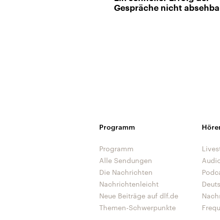
Gespräche nicht absehba
Programm
Höre
Programm
Lives
Alle Sendungen
Audi
Die Nachrichten
Podc
Nachrichtenleicht
Deut
Neue Beiträge auf dlf.de
Nach
Themen-Schwerpunkte
Freq