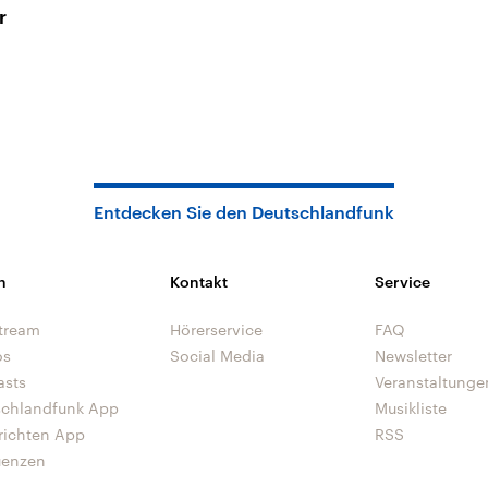
r
Entdecken Sie den Deutschlandfunk
n
Kontakt
Service
tream
Hörerservice
FAQ
os
Social Media
Newsletter
asts
Veranstaltunge
schlandfunk App
Musikliste
richten App
RSS
uenzen