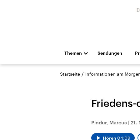
D
Themen
Sendungen
P
Die Nachrichten
Politik
/
Startseite
Informationen am Morge
Hörspiel und Feature
Musik
Friedens-o
Pindur, Marcus
|
21.
Landtagswahl Sachsen-
USA
Anhalt 2026
Aktuel
Hören
04:09