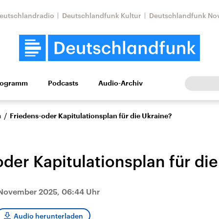
eutschlandradio
Deutschlandfunk Kultur
Deutschlandfunk No
rogramm
Podcasts
Audio-Archiv
Wirtschaft
Wissen
Kultur
Europa
Gesellschaf
/
n
Friedens-oder Kapitulationsplan für die Ukraine?
der Kapitulationsplan für di
 November 2025, 06:44 Uhr
Nahostkonflikt
Iran
le Beiträge,
Aktuelle Lage und
Aktuelle Lage und
Audio herunterladen