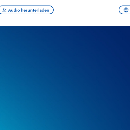
sen und
Hintergründe
Hintergründe
Der Überfall der
Der Iran – seit der
rgründe
Audio herunterladen
haftlich und
palästinensischen
Islamischen Revolu
risch gehören die
Terrororganisation
1979 auch Islamisc
igten Staaten zu
Hamas im Oktober 2023
Republik Iran – ist e
ächtigsten
auf Israel hat in der
von einem
n der Erde, mit
Region wieder die
Religionsführer auto
 Einfluss auf das
Gewalt entfacht. Israel
regierter Staat im 
le Weltgeschehen.
möchte die Hamas
Osten. Eine Feindsc
zerstören. Diese wird wie
zu Israel und zu de
die Hisbollah im Libanon
ist fest in der
vom Iran unterstützt.
Staatsideologie
verankert.