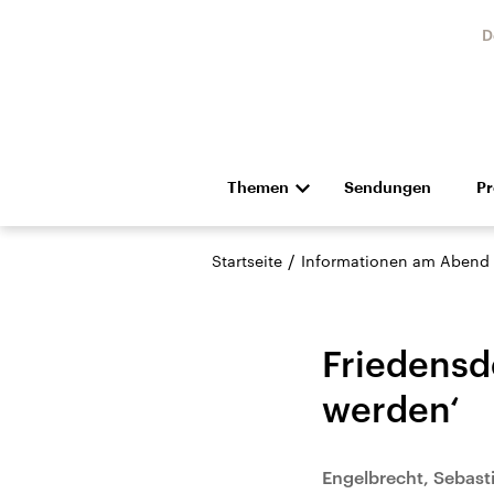
D
Themen
Sendungen
P
Die Nachrichten
Politik
/
Startseite
Informationen am Abend
Hörspiel und Feature
Musik
Friedensd
werden‘
Landtagswahl Sachsen-
USA
Engelbrecht, Sebast
Anhalt 2026
Aktuel