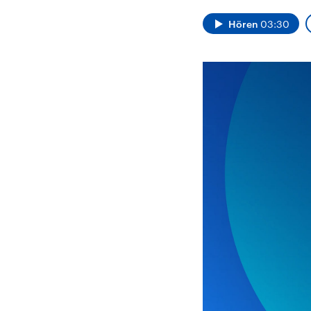
Alle Informationen
Analy
Sachsen-Anhalt wählt
Hinte
Hören
03:30
am 6. September 2026
Wirtsc
einen neuen Landtag.
militä
Seit 2021 wird das
Verein
Bundesland von einer
den m
Koalition aus CDU, SPD
Länder
und FDP regiert.-
großem
Umfragen, Prognosen,
aktuel
Wahlprogramme,
aktuelle Berichte und
Hintergründe zu den
Parteien und Kandidaten
der anstehenden Wahl.