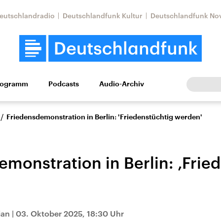
eutschlandradio
Deutschlandfunk Kultur
Deutschlandfunk No
rogramm
Podcasts
Audio-Archiv
Wirtschaft
Wissen
Kultur
Europa
Gesellschaf
/
Friedensdemonstration in Berlin: 'Friedenstüchtig werden'
emonstration in Berlin: ‚Frie
Nahostkonflikt
Iran
ian
|
03. Oktober 2025, 18:30 Uhr
le Beiträge,
Aktuelle Lage und
Aktuelle Lage und