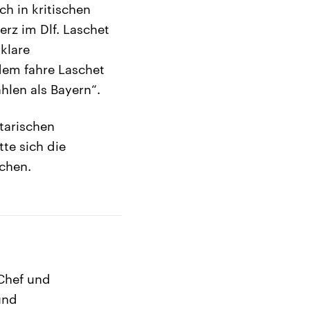
h in kritischen
rz im Dlf. Laschet
klare
dem fahre Laschet
hlen als Bayern“.
tarischen
te sich die
chen.
Chef und
und