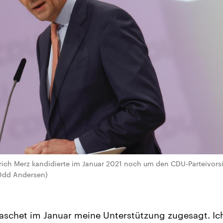
drich Merz kandidierte im Januar 2021 noch um den CDU-Parteivorsit
Odd Andersen)
aschet im Januar meine Unterstützung zugesagt. Ich 