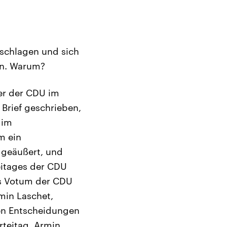
eschlagen und sich
en. Warum?
der der CDU im
Brief geschrieben,
 im
m ein
 geäußert, und
eitages der CDU
as Votum der CDU
min Laschet,
ren Entscheidungen
teitag, Armin