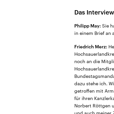
Das Interview
Philipp May:
Sie h
in einem Brief an
Friedrich Merz:
Her
Hochsauerlandkrei
noch an die Mitgl
Hochsauerlandkre
Bundestagsmandat
dazu stehe ich. W
getroffen mit Arm
für ihren Kanzler
Norbert Röttgen u
und auch meiner 