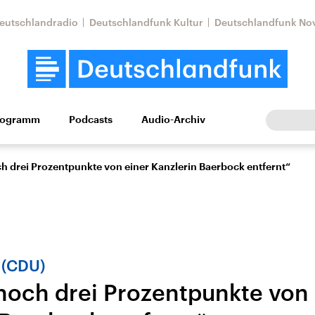
eutschlandradio
Deutschlandfunk Kultur
Deutschlandfunk No
rogramm
Podcasts
Audio-Archiv
Wirtschaft
Wissen
Kultur
Europa
Gesellschaf
ch drei Prozentpunkte von einer Kanzlerin Baerbock entfernt“
 (CDU)
 noch drei Prozentpunkte von 
Nahostkonflikt
Iran
le Beiträge,
Aktuelle Lage und
Aktuelle Lage und