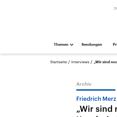
D
Themen
Sendungen
P
Die Nachrichten
Politik
/
/
Startseite
Interviews
„Wir sind no
Hörspiel und Feature
Musik
Archiv
Friedrich Merz
„Wir sind
Landtagswahl Sachsen-
USA
Anhalt 2026
Aktuel