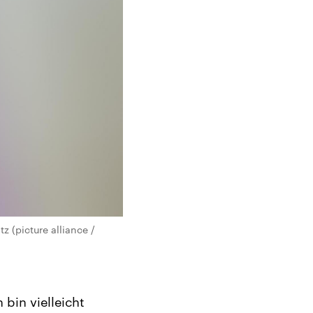
z (picture alliance /
bin vielleicht