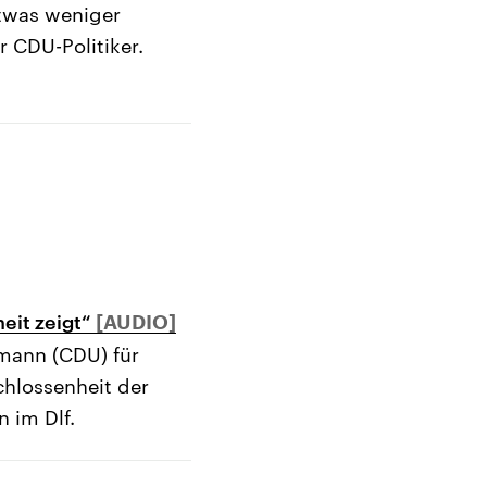
etwas weniger
 CDU-Politiker.
eit zeigt“
emann (CDU) für
hlossenheit der
 im Dlf.