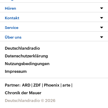
Programm
Hören
Alle Sendungen
Livestream
Kontakt
Die Nachrichten
Audios
Hörerservice
Service
Nachrichtenleicht
Podcasts
Social Media
FAQ
Über uns
Neue Beiträge auf dlf.de
Deutschlandfunk App
Newsletter
Deutschlandradio
Themen-Schwerpunkte
Nachrichten App
Deutschlandradio
Veranstaltungen
Presse
Frequenzen
Datenschutzerklärung
Musikliste
Ausbildung und Karriere
Nutzungsbedingungen
RSS
Transparenz
Impressum
Korrekturen
Barrierefreiheit
Partner
ARD
|
ZDF
|
Phoenix
|
arte
|
Chronik der Mauer
Deutschlandradio © 2026