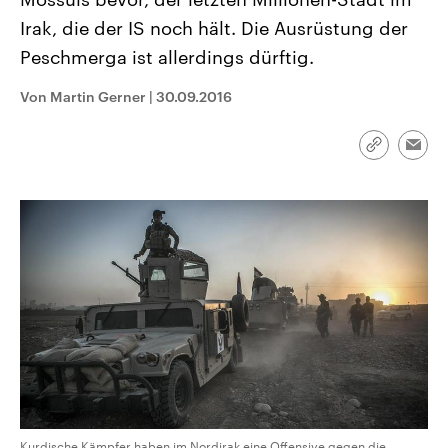
CDU, SPD und FDP regiert.-
aktuelle Weltgeschehen.
Irak, die der IS noch hält. Die Ausrüstung der
Umfragen, Prognosen,
Wahlprogramme, aktuelle Berichte
Peschmerga ist allerdings dürftig.
Sendungen
Programm
Podcasts
und Hintergründe zu den Parteien
und Kandidaten der anstehenden
Wahl.
Von Martin Gerner
|
30.09.2016
Audio-Archiv
Link
Emai
kopieren/te
Kurdische Kämpfer haben im Nordirak eine Offensive gegen die