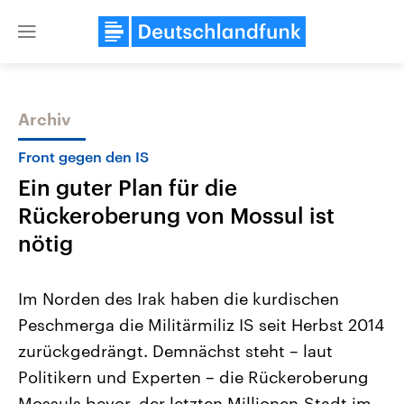
Close
menu
Archiv
Themen
Front gegen den IS
Ein guter Plan für die
Rückeroberung von Mossul ist
nötig
Im Norden des Irak haben die kurdischen
Landtagswahl Sachsen-Anhalt
USA
Peschmerga die Militärmiliz IS seit Herbst 2014
2026
Aktuelle Beiträge, Analys
Alle Informationen
Hintergründe
zurückgedrängt. Demnächst steht – laut
Sachsen-Anhalt wählt am 6.
Wirtschaftlich und militäri
September 2026 einen neuen
gehören die Vereinigten S
Politikern und Experten – die Rückeroberung
Landtag. Seit 2021 wird das
den mächtigsten Ländern 
Bundesland von einer Koalition aus
Mossuls bevor, der letzten Millionen-Stadt im
mit großem Einfluss auf d