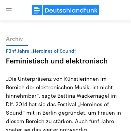
Close
menu
Archiv
Themen
Fünf Jahre „Heroines of Sound“
Feministisch und elektronisch
„Die Unterpräsenz von Künstlerinnen im
Bereich der elektronischen Musik, ist nicht
hinnehmbar“, sagte Bettina Wackernagel im
Landtagswahl Sachsen-Anhalt
USA
Dlf. 2014 hat sie das Festival „Heroines of
2026
Aktuelle Beiträge, Analys
Alle Informationen
Sound“ mit in Berlin gegründet, um Frauen in
Hintergründe
Sachsen-Anhalt wählt am 6.
Wirtschaftlich und militäri
diesem Bereich zu stärken. Auch fünf Jahre
September 2026 einen neuen
gehören die Vereinigten S
Landtag. Seit 2021 wird das
den mächtigsten Ländern 
später sei das weiter notwendig.
Bundesland von einer Koalition aus
mit großem Einfluss auf d