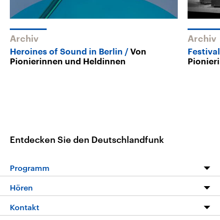
Archiv
Archiv
Heroines of Sound in Berlin
Von
Festiva
Pionierinnen und Heldinnen
Pionier
Entdecken Sie den Deutschlandfunk
Programm
Programm
Hören
Alle Sendungen
Livestream
Kontakt
Die Nachrichten
Audios