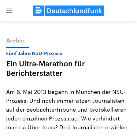
Close
menu
Archiv
Themen
Fünf Jahre NSU-Prozess
Ein Ultra-Marathon für
Berichterstatter
Am 6. Mai 2013 begann in München der NSU-
Prozess. Und noch immer sitzen Journalisten
Landtagswahl Sachsen-Anhalt
USA
auf der Beobachtertribüne und protokollieren
2026
Aktuelle Beiträge, Analys
Alle Informationen
Hintergründe
jeden einzelnen Prozesstag. Wie verhindert
Sachsen-Anhalt wählt am 6.
Wirtschaftlich und militäri
September 2026 einen neuen
gehören die Vereinigten S
man da Überdruss? Drei Journalisten erzählen.
Landtag. Seit 2021 wird das
den mächtigsten Ländern 
Bundesland von einer Koalition aus
mit großem Einfluss auf d