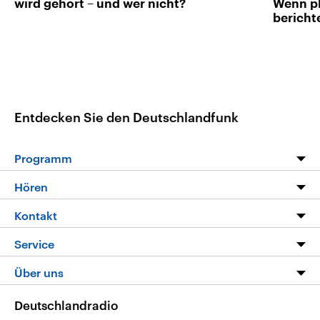
wird gehört – und wer nicht?
Wenn pl
bericht
Entdecken Sie den Deutschlandfunk
Programm
Programm
Hören
Alle Sendungen
Livestream
Kontakt
Die Nachrichten
Audios
Hörerservice
Service
Nachrichtenleicht
Podcasts
Social Media
FAQ
Über uns
Neue Beiträge auf dlf.de
Deutschlandfunk App
Newsletter
Deutschlandradio
Themen-Schwerpunkte
Nachrichten App
Deutschlandradio
Veranstaltungen
Presse