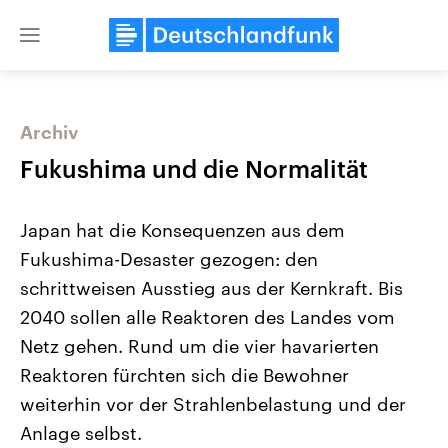
Close
menu
Archiv
Themen
Fukushima und die Normalität
Japan hat die Konsequenzen aus dem
Fukushima-Desaster gezogen: den
schrittweisen Ausstieg aus der Kernkraft. Bis
2040 sollen alle Reaktoren des Landes vom
Netz gehen. Rund um die vier havarierten
Landtagswahl Sachsen-Anhalt
USA
2026
Aktuelle Beiträge, Analys
Reaktoren fürchten sich die Bewohner
Alle Informationen
Hintergründe
Sachsen-Anhalt wählt am 6.
Wirtschaftlich und militäri
weiterhin vor der Strahlenbelastung und der
September 2026 einen neuen
gehören die Vereinigten S
Landtag. Seit 2021 wird das
den mächtigsten Ländern 
Anlage selbst.
Bundesland von einer Koalition aus
mit großem Einfluss auf d