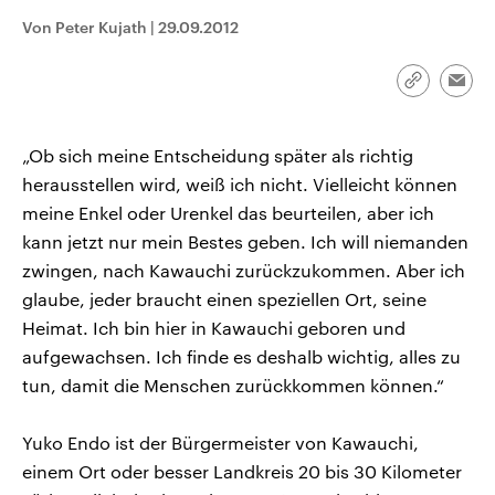
CDU, SPD und FDP regiert.-
aktuelle Weltgeschehen.
Von Peter Kujath
|
29.09.2012
Umfragen, Prognosen,
Wahlprogramme, aktuelle Berichte
Sendungen
Programm
Podcasts
und Hintergründe zu den Parteien
und Kandidaten der anstehenden
Link
Emai
Wahl.
kopieren/te
Audio-Archiv
„Ob sich meine Entscheidung später als richtig
herausstellen wird, weiß ich nicht. Vielleicht können
meine Enkel oder Urenkel das beurteilen, aber ich
kann jetzt nur mein Bestes geben. Ich will niemanden
zwingen, nach Kawauchi zurückzukommen. Aber ich
glaube, jeder braucht einen speziellen Ort, seine
Heimat. Ich bin hier in Kawauchi geboren und
aufgewachsen. Ich finde es deshalb wichtig, alles zu
tun, damit die Menschen zurückkommen können.“
Yuko Endo ist der Bürgermeister von Kawauchi,
einem Ort oder besser Landkreis 20 bis 30 Kilometer