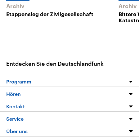
Archiv
Archiv
Etappensieg der Zivilgesellschaft
Bittere
Katast
Entdecken Sie den Deutschlandfunk
Programm
Programm
Hören
Alle Sendungen
Livestream
Kontakt
Die Nachrichten
Audios
Hörerservice
Service
Nachrichtenleicht
Podcasts
Social Media
FAQ
Über uns
Neue Beiträge auf dlf.de
Deutschlandfunk App