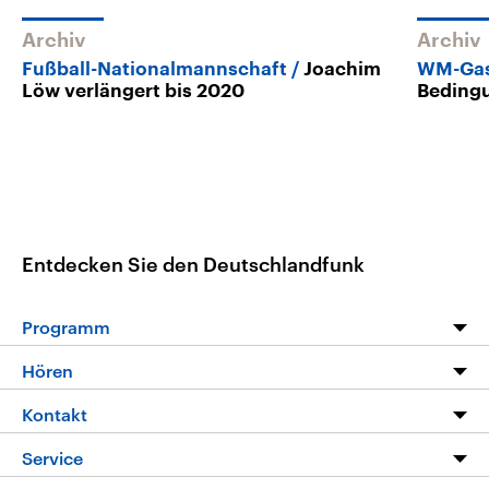
Archiv
Archiv
Fußball-Nationalmannschaft
Joachim
WM-Gas
Löw verlängert bis 2020
Bedingu
Entdecken Sie den Deutschlandfunk
Programm
Programm
Hören
Alle Sendungen
Livestream
Kontakt
Die Nachrichten
Audios
Hörerservice
Service
Nachrichtenleicht
Podcasts
Social Media