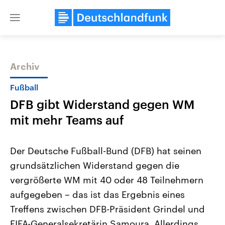
Close
menu
Archiv
Themen
Fußball
DFB gibt Widerstand gegen WM
mit mehr Teams auf
Der Deutsche Fußball-Bund (DFB) hat seinen
grundsätzlichen Widerstand gegen die
Landtagswahl Sachsen-Anhalt
USA
vergrößerte WM mit 40 oder 48 Teilnehmern
2026
Aktuelle Beiträge, Analys
Alle Informationen
Hintergründe
aufgegeben – das ist das Ergebnis eines
Sachsen-Anhalt wählt am 6.
Wirtschaftlich und militäri
September 2026 einen neuen
gehören die Vereinigten S
Treffens zwischen DFB-Präsident Grindel und
Landtag. Seit 2021 wird das
den mächtigsten Ländern 
FIFA-Generalsekretärin Samoura. Allerdings
Bundesland von einer Koalition aus
mit großem Einfluss auf d