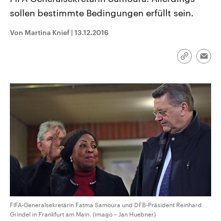
CDU, SPD und FDP regiert.-
aktuelle Weltgeschehen.
sollen bestimmte Bedingungen erfüllt sein.
Umfragen, Prognosen,
Wahlprogramme, aktuelle Berichte
Sendungen
Programm
Podcasts
und Hintergründe zu den Parteien
Von Martina Knief
|
13.12.2016
und Kandidaten der anstehenden
Wahl.
Audio-Archiv
Link
Emai
kopieren/te
FIFA-Generalsekretärin Fatma Samoura und DFB-Präsident Reinhard
Grindel in Frankfurt am Main. (imago – Jan Huebner)