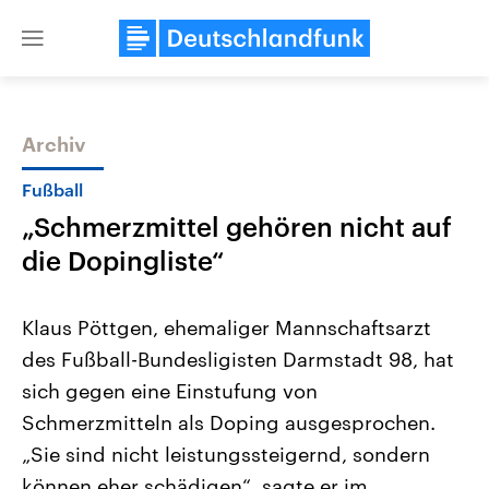
Close
menu
Archiv
Themen
Fußball
„Schmerzmittel gehören nicht auf
die Dopingliste“
Klaus Pöttgen, ehemaliger Mannschaftsarzt
des Fußball-Bundesligisten Darmstadt 98, hat
Landtagswahl Sachsen-Anhalt
USA
sich gegen eine Einstufung von
2026
Aktuelle Beiträge, Analys
Alle Informationen
Hintergründe
Schmerzmitteln als Doping ausgesprochen.
Sachsen-Anhalt wählt am 6.
Wirtschaftlich und militäri
September 2026 einen neuen
gehören die Vereinigten S
„Sie sind nicht leistungssteigernd, sondern
Landtag. Seit 2021 wird das
den mächtigsten Ländern 
können eher schädigen“, sagte er im
Bundesland von einer Koalition aus
mit großem Einfluss auf d