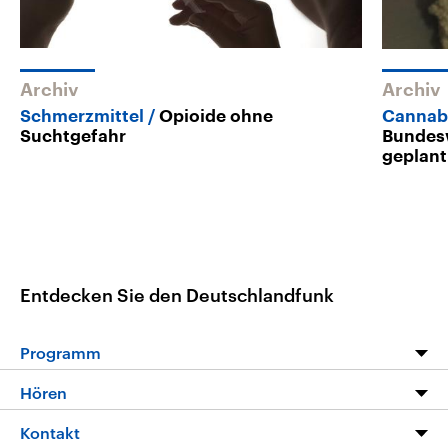
Archiv
Archiv
Schmerzmittel
Opioide ohne
Cannabi
Suchtgefahr
Bundesw
geplant
Entdecken Sie den Deutschlandfunk
Programm
Programm
Hören
Alle Sendungen
Livestream
Kontakt