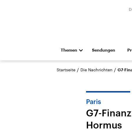
D
Themen
Sendungen
P
Die Nachrichten
Politik
/
/
Startseite
Die Nachrichten
G7-Fin
Hörspiel und Feature
Musik
Paris
G7-Finanz
Hormus
Landtagswahl Sachsen-
USA
Anhalt 2026
Aktuel