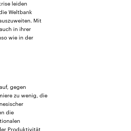
rise leiden
die Weltbank
 auszuweiten. Mit
auch in ihrer
nso wie in der
rauf, gegen
iere zu wenig, die
inesischer
en die
ationalen
er Produktivität