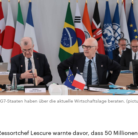
G7-Staaten haben über die aktuelle Wirtschaftslage beraten. (pictur
Ressortchef Lescure warnte davor, dass 50 Millione