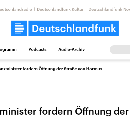
eutschlandradio
Deutschlandfunk Kultur
Deutschlandfunk No
rogramm
Podcasts
Audio-Archiv
Wirtschaft
Wissen
Kultur
Europa
Gesellschaf
anzminister fordern Öffnung der Straße von Hormus
minister fordern Öffnung der
Nahostkonflikt
Iran
le Beiträge,
Aktuelle Lage und
Aktuelle Lage und