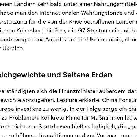
enen Ländern sehr bald unter einer Nahrungsmittelk
 habe man den Internationalen Währungsfonds und 
erstützung für die von der Krise betroffenen Länder
iteren Krisenherd hieß es, die G7-Staaten seien sich 
lands wegen des Angriffs auf die Ukraine einig, ebe
 Ukraine.
ichgewichte und Seltene Erden
 verständigten sich die Finanzminister außerdem da
wichte vorzugehen. Lescure erklärte, China konsum
ropa investiere zu wenig. In der Folge sorge ein ch
 zu Problemen. Konkrete Pläne für Maßnahmen legt
och nicht vor. Stattdessen hieß es lediglich, die „n
n zu höheren Investitionen und zur Verbesserung d