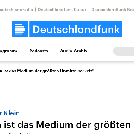
eutschlandradio
Deutschlandfunk Kultur
Deutschlandfunk No
rogramm
Podcasts
Audio-Archiv
Wirtschaft
Wissen
Kultur
Europa
Gesellschaf
n ist das Medium der größten Unmittelbarkeit"
r Klein
 ist das Medium der größten
tkonflikt
Iran
Faktenchecks
In unseren Faktenc
lle Lage und
Aktuelle Lage und