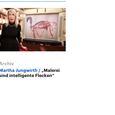
Archiv
Archiv
Martha Jungwirth
„Malerei
Galerist Thom
sind intelligente Flecken“
„Das war kein
Lobby“