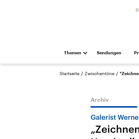
D
Themen
Sendungen
P
Die Nachrichten
Politik
/
/
Startseite
Zwischentöne
"Zeichne
Hörspiel und Feature
Musik
Archiv
Galerist Werne
„Zeichnen
USA
Nahos
Aktuelle Beiträge,
Aktue