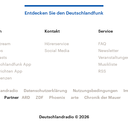
Entdecken Sie den Deutschlandfunk
n
Kontakt
Service
tream
Hörerservice
FAQ
os
Social Media
Newsletter
asts
Veranstaltunge
schlandfunk App
Musikliste
richten App
RSS
uenzen
landradio
Datenschutzerklärung
Nutzungsbedingungen
I
Partner
ARD
ZDF
Phoenix
arte
Chronik der Mauer
Deutschlandradio © 2026