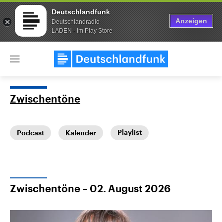
Deutschlandfunk
Anzeigen
Deutschlandradio
LADEN - Im Play Store
Close
menu
Zwischentöne
Themen
Playlist
Podcast
Kalender
Zwischentöne – 02. August 2026
Landtagswahl Sachsen-Anhalt
USA