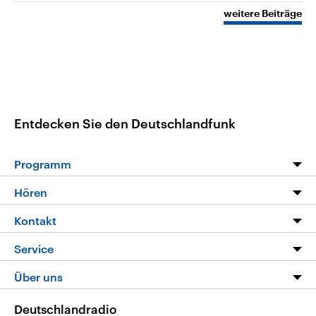
weitere Beiträge
Entdecken Sie den Deutschlandfunk
Programm
Programm
Hören
Alle Sendungen
Livestream
Kontakt
Die Nachrichten
Audios
Hörerservice
Service
Nachrichtenleicht
Podcasts
Social Media
FAQ
Über uns
Neue Beiträge auf dlf.de
Deutschlandfunk App
Newsletter
Deutschlandradio
Themen-Schwerpunkte
Nachrichten App
Deutschlandradio