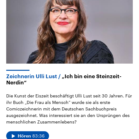
2026
Aktuelle Beiträge, Analys
Alle Informationen
Hintergründe
Sachsen-Anhalt wählt am 6.
Wirtschaftlich und militäri
September 2026 einen neuen
gehören die Vereinigten S
Landtag. Seit 2021 wird das
den mächtigsten Ländern 
Bundesland von einer Koalition aus
mit großem Einfluss auf d
CDU, SPD und FDP regiert.-
aktuelle Weltgeschehen.
Umfragen, Prognosen,
Wahlprogramme, aktuelle Berichte
Sendungen
Programm
Podcasts
und Hintergründe zu den Parteien
und Kandidaten der anstehenden
Wahl.
Audio-Archiv
Zeichnerin Ulli Lust
„Ich bin eine Steinzeit-
Nerdin“
Die Kunst der Eiszeit beschäftigt Ulli Lust seit 30 Jahren. Für
ihr Buch „Die Frau als Mensch“ wurde sie als erste
Comiczeichnerin mit dem Deutschen Sachbuchpreis
ausgezeichnet. Was interessiert sie an den Ursprüngen des
menschlichen Zusammenlebens?
83:36
Hören