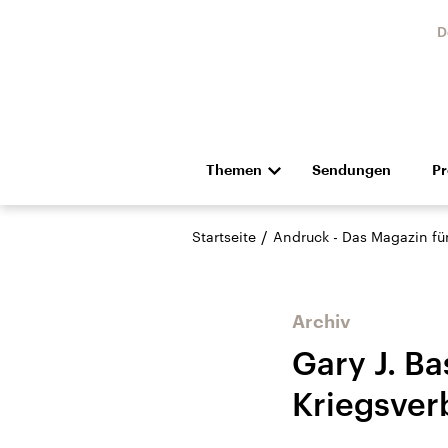
D
Themen
Sendungen
P
Die Nachrichten
Politik
/
Startseite
Andruck - Das Magazin für 
Hörspiel und Feature
Musik
Archiv
Gary J. Ba
Kriegsver
Landtagswahl Sachsen-
USA
Anhalt 2026
Aktuel