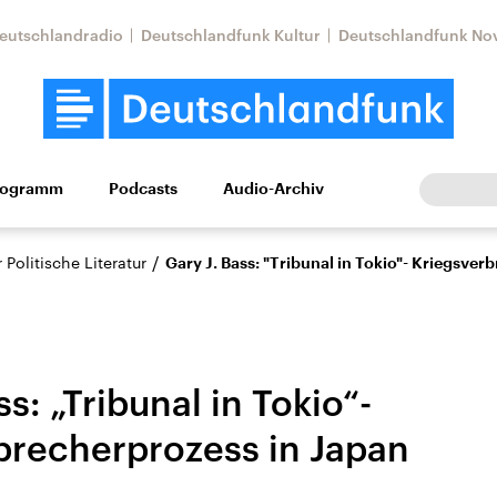
eutschlandradio
Deutschlandfunk Kultur
Deutschlandfunk No
rogramm
Podcasts
Audio-Archiv
Wirtschaft
Wissen
Kultur
Europa
Gesellschaf
/
Politische Literatur
Gary J. Bass: "Tribunal in Tokio"- Kriegsver
ss: „Tribunal in Tokio“-
brecherprozess in Japan
Nahostkonflikt
Iran
le Beiträge,
Aktuelle Lage und
Aktuelle Lage und