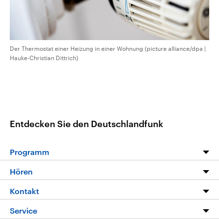
Der Thermostat einer Heizung in einer Wohnung (picture alliance/dpa |
Hauke-Christian Dittrich)
Entdecken Sie den Deutschlandfunk
Programm
Programm
Hören
Alle Sendungen
Livestream
Kontakt
Die Nachrichten
Audios
Hörerservice
Service
Nachrichtenleicht