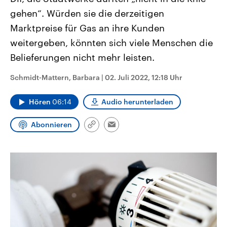
CDU, SPD und FDP regiert.-
aktuelle Weltgeschehen.
gehen“. Würden sie die derzeitigen
Umfragen, Prognosen,
Wahlprogramme, aktuelle Berichte
Marktpreise für Gas an ihre Kunden
Sendungen
Programm
Podcasts
und Hintergründe zu den Parteien
und Kandidaten der anstehenden
weitergeben, könnten sich viele Menschen die
Wahl.
Belieferungen nicht mehr leisten.
Audio-Archiv
Schmidt-Mattern, Barbara
|
02. Juli 2022, 12:18 Uhr
Hören
06:14
Audio herunterladen
Abonnieren
Link
Email
kopieren/teilen