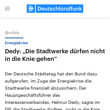
Close
menu
Archiv
Themen
Energiekrise
Dedy: „Die Stadtwerke dürfen nicht
in die Knie gehen“
Der Deutsche Städtetag hat den Bund dazu
aufgerufen, im Zuge der Energiekrise die
Landtagswahl Sachsen-Anhalt
USA
Stadtwerke finanziell abzusichern. Der
2026
Aktuelle Beiträge, Analys
Alle Informationen
Hintergründe
Hauptgeschäftsführer des
Sachsen-Anhalt wählt am 6.
Wirtschaftlich und militäri
September 2026 einen neuen
gehören die Vereinigten S
Interessenverbandes, Helmut Dedy, sagte im
Landtag. Seit 2021 wird das
den mächtigsten Ländern 
Dlf, die Stadtwerke dürften „nicht in die Knie
Bundesland von einer Koalition aus
mit großem Einfluss auf d