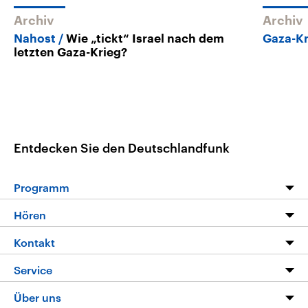
Archiv
Archiv
Nahost
Wie „tickt“ Israel nach dem
Gaza-K
letzten Gaza-Krieg?
Entdecken Sie den Deutschlandfunk
Programm
Programm
Hören
Alle Sendungen
Livestream
Kontakt
Die Nachrichten
Audios
Hörerservice
Service
Nachrichtenleicht
Podcasts
Social Media
FAQ
Über uns
Neue Beiträge auf dlf.de
Deutschlandfunk App