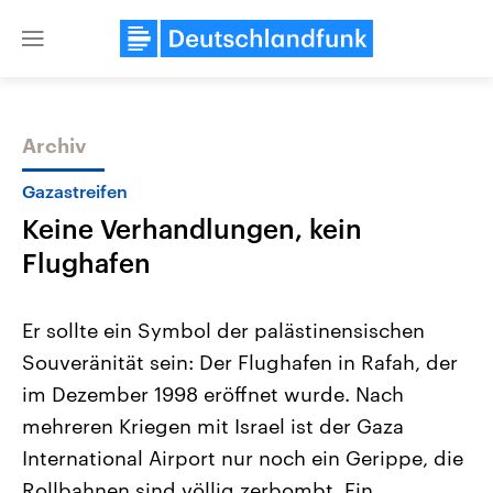
Close
menu
Archiv
Themen
Gazastreifen
Keine Verhandlungen, kein
Flughafen
Er sollte ein Symbol der palästinensischen
Souveränität sein: Der Flughafen in Rafah, der
Landtagswahl Sachsen-Anhalt
USA
im Dezember 1998 eröffnet wurde. Nach
2026
Aktuelle Beiträge, Analys
Alle Informationen
Hintergründe
mehreren Kriegen mit Israel ist der Gaza
Sachsen-Anhalt wählt am 6.
Wirtschaftlich und militäri
September 2026 einen neuen
gehören die Vereinigten S
International Airport nur noch ein Gerippe, die
Landtag. Seit 2021 wird das
den mächtigsten Ländern 
Rollbahnen sind völlig zerbombt. Ein
Bundesland von einer Koalition aus
mit großem Einfluss auf d