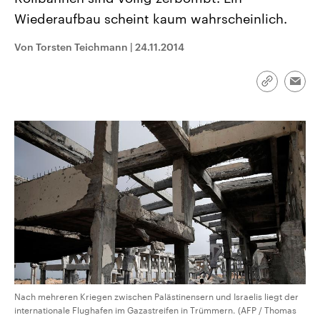
CDU, SPD und FDP regiert.-
aktuelle Weltgeschehen.
Wiederaufbau scheint kaum wahrscheinlich.
Umfragen, Prognosen,
Wahlprogramme, aktuelle Berichte
Sendungen
Programm
Podcasts
und Hintergründe zu den Parteien
Von Torsten Teichmann
|
24.11.2014
und Kandidaten der anstehenden
Wahl.
Audio-Archiv
Link
Emai
kopieren/te
Nach mehreren Kriegen zwischen Palästinensern und Israelis liegt der
internationale Flughafen im Gazastreifen in Trümmern. (AFP / Thomas