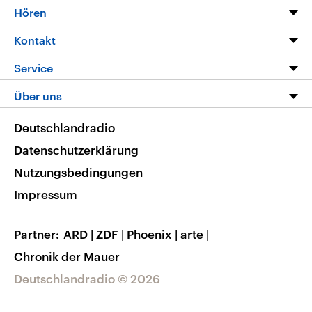
Programm
Hören
Alle Sendungen
Livestream
Kontakt
Die Nachrichten
Audios
Hörerservice
Service
Nachrichtenleicht
Podcasts
Social Media
FAQ
Über uns
Neue Beiträge auf dlf.de
Deutschlandfunk App
Newsletter
Deutschlandradio
Themen-Schwerpunkte
Nachrichten App
Deutschlandradio
Veranstaltungen
Presse
Frequenzen
Datenschutzerklärung
Musikliste
Ausbildung und Karriere
Nutzungsbedingungen
RSS
Transparenz
Impressum
Korrekturen
Barrierefreiheit
Partner
ARD
|
ZDF
|
Phoenix
|
arte
|
Chronik der Mauer
Deutschlandradio © 2026