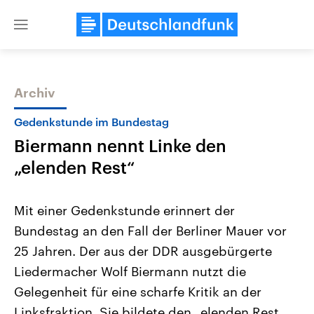
Close
menu
Archiv
Themen
Gedenkstunde im Bundestag
Biermann nennt Linke den
„elenden Rest“
Mit einer Gedenkstunde erinnert der
Bundestag an den Fall der Berliner Mauer vor
Landtagswahl Sachsen-Anhalt
USA
25 Jahren. Der aus der DDR ausgebürgerte
2026
Aktuelle Beiträge, Analys
Alle Informationen
Hintergründe
Liedermacher Wolf Biermann nutzt die
Sachsen-Anhalt wählt am 6.
Wirtschaftlich und militäri
September 2026 einen neuen
gehören die Vereinigten S
Gelegenheit für eine scharfe Kritik an der
Landtag. Seit 2021 wird das
den mächtigsten Ländern 
Linksfraktion. Sie bildete den „elenden Rest
Bundesland von einer Koalition aus
mit großem Einfluss auf d