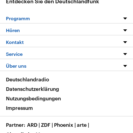
Entdecken Sie den Deutschlandfunk
Programm
Programm
Hören
Alle Sendungen
Livestream
Kontakt
Die Nachrichten
Audios
Hörerservice
Service
Nachrichtenleicht
Podcasts
Social Media
FAQ
Über uns
Neue Beiträge auf dlf.de
Deutschlandfunk App
Newsletter
Deutschlandradio
Themen-Schwerpunkte
Nachrichten App
Deutschlandradio
Veranstaltungen
Presse
Frequenzen
Datenschutzerklärung
Musikliste
Ausbildung und Karriere
Nutzungsbedingungen
RSS
Transparenz
Impressum
Korrekturen
Barrierefreiheit
Partner
ARD
|
ZDF
|
Phoenix
|
arte
|