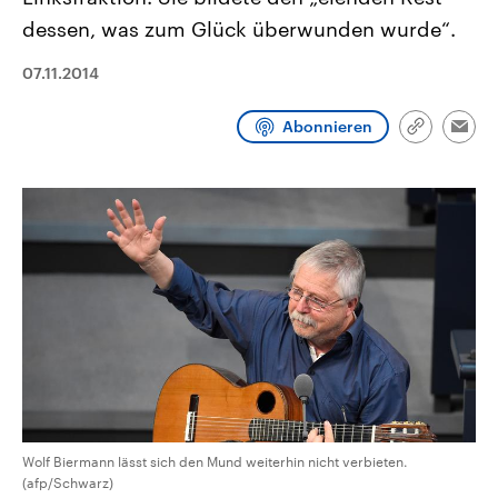
CDU, SPD und FDP regiert.-
aktuelle Weltgeschehen.
dessen, was zum Glück überwunden wurde“.
Umfragen, Prognosen,
Wahlprogramme, aktuelle Berichte
Sendungen
Programm
Podcasts
und Hintergründe zu den Parteien
07.11.2014
und Kandidaten der anstehenden
Wahl.
Audio-Archiv
Abonnieren
Link
Emai
kopieren/te
Wolf Biermann lässt sich den Mund weiterhin nicht verbieten.
(afp/Schwarz)