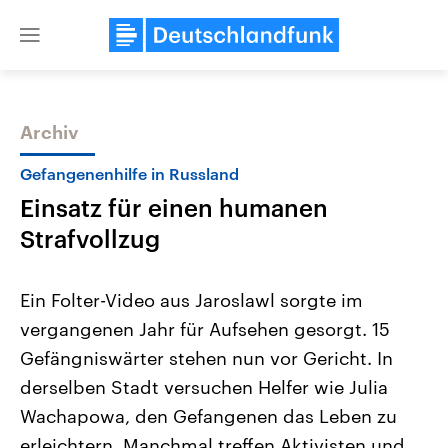
Close
menu
Archiv
Themen
Gefangenenhilfe in Russland
Einsatz für einen humanen
Strafvollzug
Ein Folter-Video aus Jaroslawl sorgte im
vergangenen Jahr für Aufsehen gesorgt. 15
Landtagswahl Sachsen-Anhalt
USA
Gefängniswärter stehen nun vor Gericht. In
2026
Aktuelle Beiträge, Analys
Alle Informationen
Hintergründe
derselben Stadt versuchen Helfer wie Julia
Sachsen-Anhalt wählt am 6.
Wirtschaftlich und militäri
September 2026 einen neuen
gehören die Vereinigten S
Wachapowa, den Gefangenen das Leben zu
Landtag. Seit 2021 wird das
den mächtigsten Ländern 
erleichtern. Manchmal treffen Aktivisten und
Bundesland von einer Koalition aus
mit großem Einfluss auf d