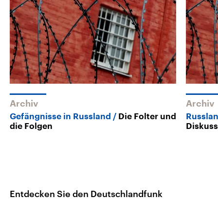
Archiv
Archiv
Gefängnisse in Russland
Die Folter und
Russla
die Folgen
Diskus
Entdecken Sie den Deutschlandfunk