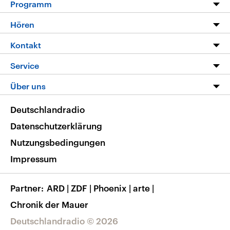
Programm
Programm
Hören
Alle Sendungen
Livestream
Kontakt
Die Nachrichten
Audios
Hörerservice
Service
Nachrichtenleicht
Podcasts
Social Media
FAQ
Über uns
Neue Beiträge auf dlf.de
Deutschlandfunk App
Newsletter
Deutschlandradio
Themen-Schwerpunkte
Nachrichten App
Deutschlandradio
Veranstaltungen
Presse
Frequenzen
Datenschutzerklärung
Musikliste
Ausbildung und Karriere
Nutzungsbedingungen
RSS
Transparenz
Impressum
Korrekturen
Barrierefreiheit
Partner
ARD
|
ZDF
|
Phoenix
|
arte
|
Chronik der Mauer
Deutschlandradio © 2026