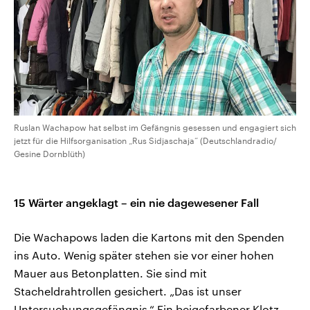
Ruslan Wachapow hat selbst im Gefängnis gesessen und engagiert sich
jetzt für die Hilfsorganisation „Rus Sidjaschaja“ (Deutschlandradio/
Gesine Dornblüth)
15 Wärter angeklagt – ein nie dagewesener Fall
Die Wachapows laden die Kartons mit den Spenden
ins Auto. Wenig später stehen sie vor einer hohen
Mauer aus Betonplatten. Sie sind mit
Stacheldrahtrollen gesichert. „Das ist unser
Untersuchungsgefängnis.“ Ein beigefarbener Klotz