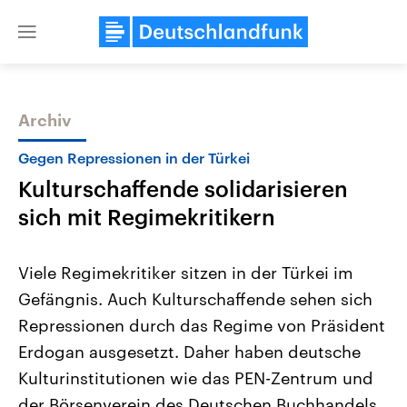
Close
menu
Archiv
Themen
Gegen Repressionen in der Türkei
Kulturschaffende solidarisieren
sich mit Regimekritikern
Viele Regimekritiker sitzen in der Türkei im
Gefängnis. Auch Kulturschaffende sehen sich
Landtagswahl Sachsen-Anhalt
USA
Repressionen durch das Regime von Präsident
2026
Aktuelle Beiträge, Analys
Alle Informationen
Hintergründe
Erdogan ausgesetzt. Daher haben deutsche
Sachsen-Anhalt wählt am 6.
Wirtschaftlich und militäri
September 2026 einen neuen
gehören die Vereinigten S
Kulturinstitutionen wie das PEN-Zentrum und
Landtag. Seit 2021 wird das
den mächtigsten Ländern 
der Börsenverein des Deutschen Buchhandels
Bundesland von einer Koalition aus
mit großem Einfluss auf d