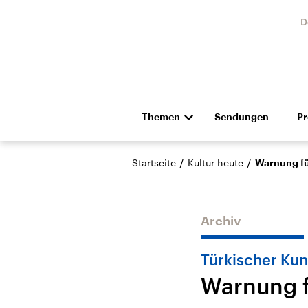
D
Themen
Sendungen
P
Die Nachrichten
Politik
/
/
Startseite
Kultur heute
Warnung fü
Hörspiel und Feature
Musik
Archiv
Türkischer Ku
Warnung f
Landtagswahl Sachsen-
USA
Anhalt 2026
Aktuel