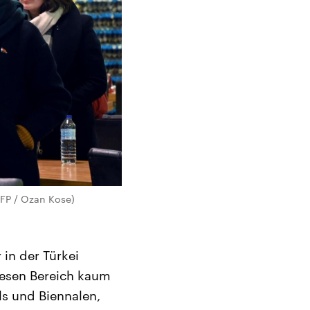
AFP / Ozan Kose)
 in der Türkei
iesen Bereich kaum
als und Biennalen,