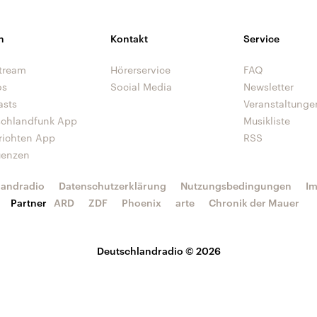
n
Kontakt
Service
tream
Hörerservice
FAQ
os
Social Media
Newsletter
asts
Veranstaltunge
schlandfunk App
Musikliste
richten App
RSS
uenzen
landradio
Datenschutzerklärung
Nutzungsbedingungen
I
Partner
ARD
ZDF
Phoenix
arte
Chronik der Mauer
Deutschlandradio © 2026