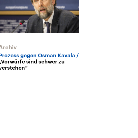
Archiv
Archiv
Prozess gegen Osman Kavala
Studio Bospor
„Vorwürfe sind schwer zu
muss frei sein
verstehen“