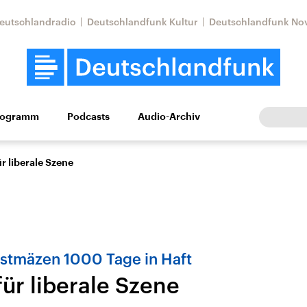
eutschlandradio
Deutschlandfunk Kultur
Deutschlandfunk No
rogramm
Podcasts
Audio-Archiv
Wirtschaft
Wissen
Kultur
Europa
Gesellschaf
r liberale Szene
nstmäzen 1000 Tage in Haft
ür liberale Szene
Nahostkonflikt
Iran
le Beiträge,
Aktuelle Lage und
Aktuelle Lage und