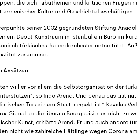
ppen, die sich Tabuthemen und kritischen Fragen n
 armenischer Kultur und Geschichte beschäftigen.
erpunkte seiner 2002 gegründeten Stiftung Anadolu
einem Depot-Kunstraum in Istanbul ein Büro im kurd
menisch-türkisches Jugendorchester unterstützt. Au
nstitut zusammen.
en Ansätzen
ten will er vor allem die Selbstorganisation der tür
unterstützen“, so Ingo Arend. Und genau das „ist nat
listischen Türkei dem Staat suspekt ist.“ Kavalas Ve
res Signal an die liberale Bourgeoisie, es nicht zu we
tischer Kunst, erklärte Arend. Er und auch andere tü
den nicht wie zahlreiche Häftlinge wegen Corona amn