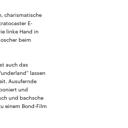
h, charismatische
tratocaster E-
ie linke Hand in
 Roscher beim
st auch das
 Wunderland“ lassen
eit. Ausufernde
poniert und
rsch und bachsche
 zu einem Bond-Film