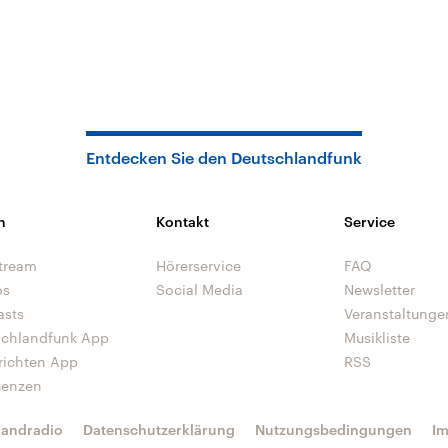
Entdecken Sie den Deutschlandfunk
n
Kontakt
Service
tream
Hörerservice
FAQ
os
Social Media
Newsletter
asts
Veranstaltunge
schlandfunk App
Musikliste
richten App
RSS
uenzen
landradio
Datenschutzerklärung
Nutzungsbedingungen
I