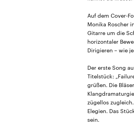
Auf dem Cover-Fot
Monika Roscher in 
Gitarre um die Sc
horizontaler Bewe
Dirigieren – wie j
Der erste Song a
Titelstück: „Fail
grüßen. Die Bläse
Klangdramaturgie
zügellos zugleich
Elegien. Das Stüc
sein.