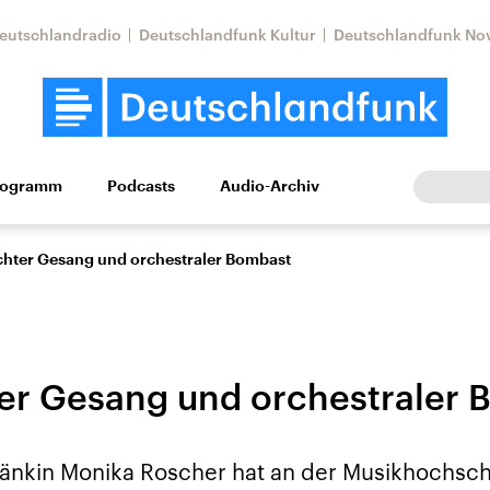
eutschlandradio
Deutschlandfunk Kultur
Deutschlandfunk No
rogramm
Podcasts
Audio-Archiv
Wirtschaft
Wissen
Kultur
Europa
Gesellschaf
hter Gesang und orchestraler Bombast
r Gesang und orchestraler 
Nahostkonflikt
Iran
ränkin Monika Roscher hat an der Musikhochs
le Beiträge,
Aktuelle Lage und
Aktuelle Lage und