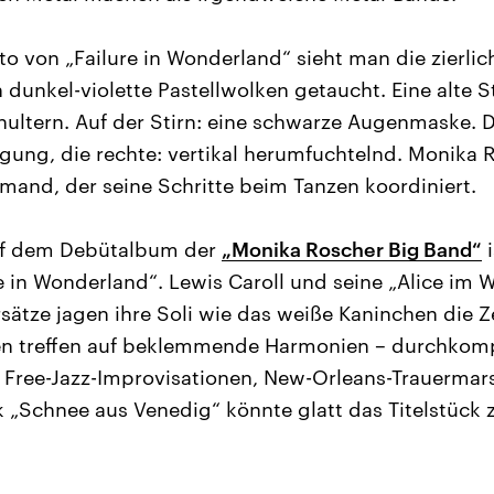
o von „Failure in Wonderland“ sieht man die zierlic
dunkel-violette Pastellwolken getaucht. Eine alte S
hultern. Auf der Stirn: eine schwarze Augenmaske. D
gung, die rechte: vertikal herumfuchtelnd. Monika
emand, der seine Schritte beim Tanzen koordiniert.
uf dem Debütalbum der
„Monika Roscher Big Band“
i
ure in Wonderland“. Lewis Caroll und seine „Alice im
rsätze jagen ihre Soli wie das weiße Kaninchen die Z
n treffen auf beklemmende Harmonien – durchkom
. Free-Jazz-Improvisationen, New-Orleans-Trauerma
k „Schnee aus Venedig“ könnte glatt das Titelstück