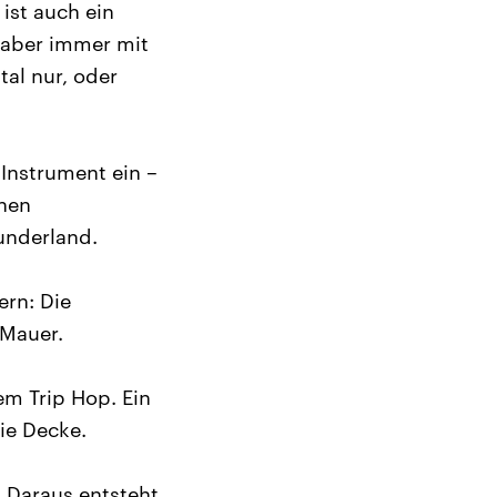
ist auch ein
, aber immer mit
tal nur, oder
 Instrument ein –
chen
Wunderland.
ern: Die
 Mauer.
em Trip Hop. Ein
ie Decke.
. Daraus entsteht