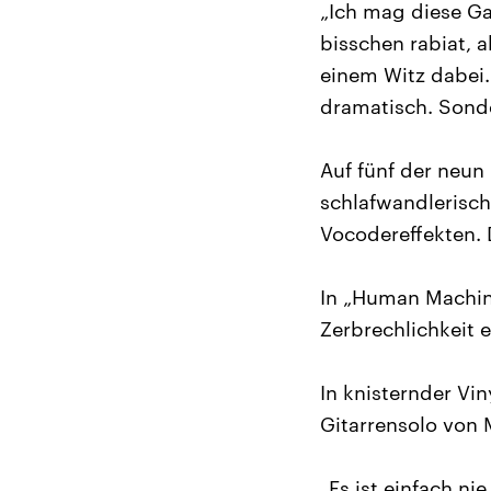
„Ich mag diese Ga
bisschen rabiat, 
einem Witz dabei. 
dramatisch. Sond
Auf fünf der neun
schlafwandlerisch
Vocodereffekten. D
In „Human Machine
Zerbrechlichkeit
In knisternder Vi
Gitarrensolo von 
„Es ist einfach ni