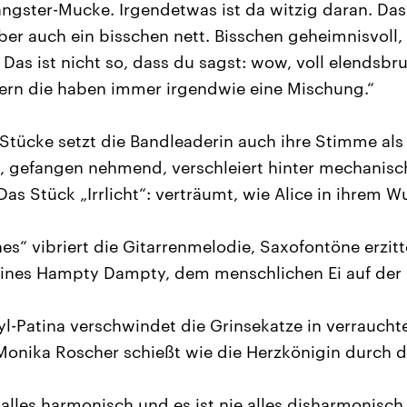
ngster-Mucke. Irgendetwas ist da witzig daran. Das 
aber auch ein bisschen nett. Bisschen geheimnisvoll
Das ist nicht so, dass du sagst: wow, voll elendsbru
ern die haben immer irgendwie eine Mischung.“
 Stücke setzt die Bandleaderin auch ihre Stimme als
, gefangen nehmend, verschleiert hinter mechanis
as Stück „Irrlicht“: verträumt, wie Alice in ihrem 
s“ vibriert die Gitarrenmelodie, Saxofontöne erzitt
 eines Hampty Dampty, dem menschlichen Ei auf der
nyl-Patina verschwindet die Grinsekatze in verraucht
Monika Roscher schießt wie die Herzkönigin durch d
e alles harmonisch und es ist nie alles disharmonisch