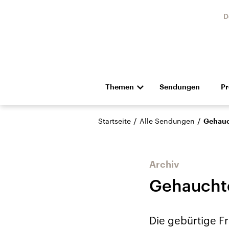
D
Themen
Sendungen
P
Die Nachrichten
Politik
/
/
Startseite
Alle Sendungen
Gehauc
Hörspiel und Feature
Musik
Archiv
Gehauchte
Landtagswahl Sachsen-
USA
Die gebürtige F
Anhalt 2026
Aktuel