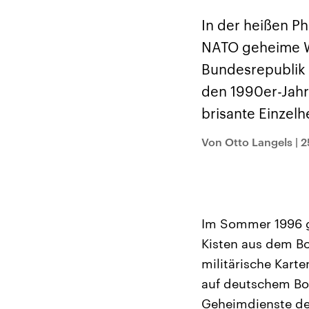
Alle Informationen
Analy
Sachsen-Anhalt wählt
Hinte
In der heißen P
am 6. September 2026
Wirtsc
einen neuen Landtag.
militä
NATO geheime Wi
Seit 2021 wird das
Verein
Bundesland von einer
den m
Bundesrepublik 
Koalition aus CDU, SPD
Länder
und FDP regiert.-
großem
den 1990er-Jahr
Umfragen, Prognosen,
aktuel
Wahlprogramme,
brisante Einzelh
aktuelle Berichte und
Hintergründe zu den
Parteien und Kandidaten
Von Otto Langels
|
2
der anstehenden Wahl.
Im Sommer 1996 g
Kisten aus dem Bo
militärische Kart
auf deutschem Bod
Geheimdienste deu