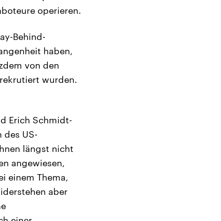
Saboteure operieren.
tay-Behind-
gangenheit haben,
otzdem von den
rekrutiert wurden.
nd Erich Schmidt-
n des US-
hnen längst nicht
gen angewiesen,
bei einem Thema,
iderstehen aber
ne
ch einer