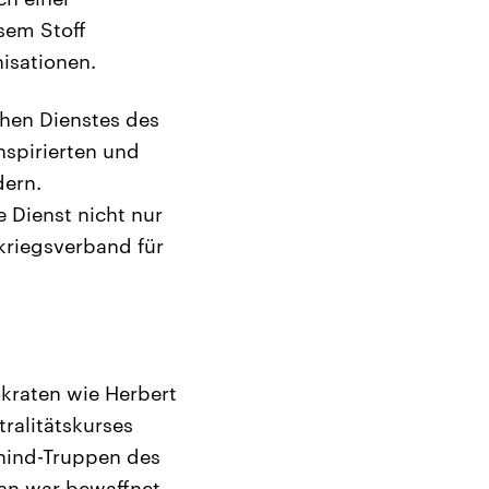
sem Stoff
isationen.
chen Dienstes des
spirierten und
dern.
 Dienst nicht nur
kriegsverband für
kraten wie Herbert
tralitätskurses
ehind-Truppen des
an war bewaffnet,