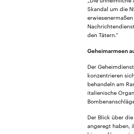
„Die unheimliche A
Skandal um die N
erwiesenermaßen 
Nachrichtendienst
den Tätern.“
Geheimarmeen au
Der Geheimdienste
konzentrieren sic
behandeln am Ran
italienische Organ
Bombenanschlägen
Der Blick über die
angeregt haben, i