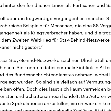
ie hinter den feindlichen Linien als Partisanen und 
toll über die fragwürdige Vergangenheit mancher S
 zahlreiche Beispiele für Menschen, die eine SS-Ver
gangenheit als Kriegsverbrecher haben, und die tr
dem Zweiten Weltkrieg für Stay-Behind-Netzwerke 
aner nicht gestört.“
eser Stay-Behind-Netzwerke zeichnen Ulrich Stoll u
 nach. Sie konnten dabei erstmals Einblick in Akte
und des Bundesnachrichtendienstes nehmen, wobei i
orgelegt wurden. So sind sie vielfach auf Vermutun
iben offen. Doch dies lässt sich kaum vermeiden 
ensten und Schattenarmeen handelt. Die Autoren w
üste Spekulationen anzustellen, sie entwickeln kei
rien und vermeiden vorschnelle Schlüsse. Statt si