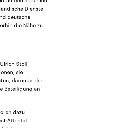
ert an den aktuellen
ländische Dienste
und deutsche
erhin die Nähe zu
lrich Stoll
ionen, sie
en, darunter die
ie Beteiligung an
utoren dazu
st-Attentat