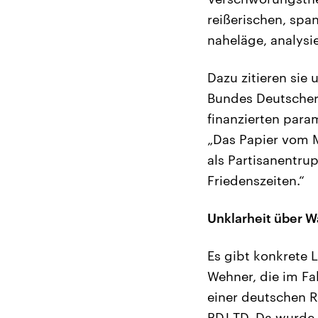
reißerischen, spa
naheläge, analysi
Dazu zitieren sie
Bundes Deutscher 
finanzierten para
„Das Papier vom M
als Partisanentru
Friedenszeiten.“
Unklarheit über 
Es gibt konkrete
Wehner, die im Fal
einer deutschen R
BDJ-TD. Da wurde 