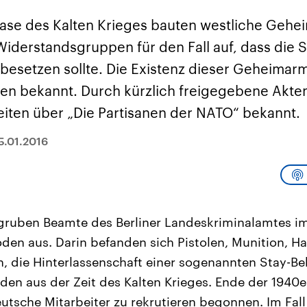
sen und
Hintergründe
Hintergründe
Der Überfall der
Der Iran – seit der
rgründe
hase des Kalten Krieges bauten westliche Gehe
haftlich und
palästinensischen
Islamischen Revolu
risch gehören die
Terrororganisation
1979 auch Islamisc
derstandsgruppen für den Fall auf, dass die S
igten Staaten zu
Hamas im Oktober 2023
Republik Iran – ist e
ächtigsten
auf Israel hat in der
von einem
besetzen sollte. Die Existenz dieser Geheimarm
n der Erde, mit
Region wieder die
Religionsführer auto
 Einfluss auf das
Gewalt entfacht. Israel
regierter Staat im 
en bekannt. Durch kürzlich freigegebene Akten
le Weltgeschehen.
möchte die Hamas
Osten. Eine Feindsc
zerstören. Diese wird wie
zu Israel und zu de
eiten über „Die Partisanen der NATO“ bekannt.
die Hisbollah im Libanon
ist fest in der
vom Iran unterstützt.
Staatsideologie
verankert.
5.01.2016
ruben Beamte des Berliner Landeskriminalamtes i
den aus. Darin befanden sich Pistolen, Munition, 
en, die Hinterlassenschaft einer sogenannten Stay-B
en aus der Zeit des Kalten Krieges. Ende der 1940e
tsche Mitarbeiter zu rekrutieren begonnen. Im Fall