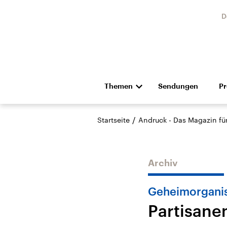
D
Themen
Sendungen
P
Die Nachrichten
Politik
/
Startseite
Andruck - Das Magazin für 
Hörspiel und Feature
Musik
Archiv
Geheimorganis
Partisane
Landtagswahl Sachsen-
USA
Anhalt 2026
Aktuel