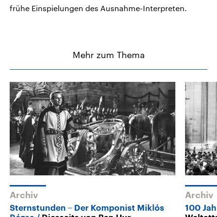
frühe Einspielungen des Ausnahme-Interpreten.
Mehr zum Thema
Archiv
Archiv
Sternstunden – Der Komponist Miklós
100 Jah