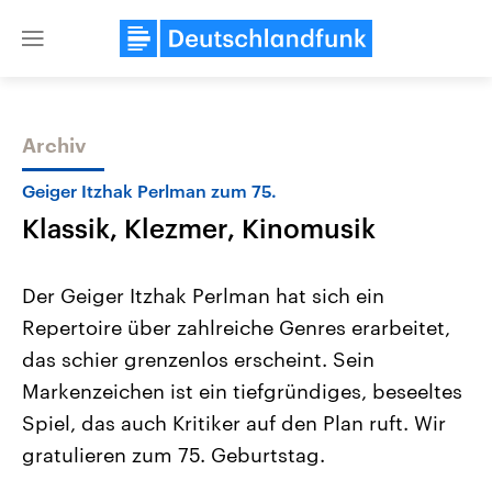
Close
menu
Archiv
Themen
Geiger Itzhak Perlman zum 75.
Klassik, Klezmer, Kinomusik
Der Geiger Itzhak Perlman hat sich ein
Repertoire über zahlreiche Genres erarbeitet,
das schier grenzenlos erscheint. Sein
Landtagswahl Sachsen-Anhalt
USA
Markenzeichen ist ein tiefgründiges, beseeltes
2026
Aktuelle Beiträge, Analys
Alle Informationen
Spiel, das auch Kritiker auf den Plan ruft. Wir
Hintergründe
Sachsen-Anhalt wählt am 6.
Wirtschaftlich und militäri
gratulieren zum 75. Geburtstag.
September 2026 einen neuen
gehören die Vereinigten S
Landtag. Seit 2021 wird das
den mächtigsten Ländern 
Bundesland von einer Koalition aus
mit großem Einfluss auf d