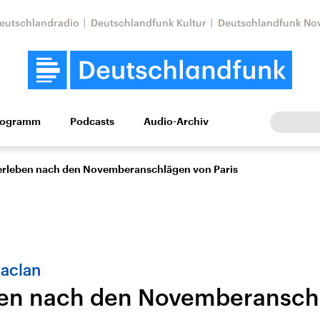
eutschlandradio
Deutschlandfunk Kultur
Deutschlandfunk No
rogramm
Podcasts
Audio-Archiv
Wirtschaft
Wissen
Kultur
Europa
Gesellschaf
erleben nach den Novemberanschlägen von Paris
taclan
ben nach den Novemberansch
tkonflikt
Iran
Faktenchecks
In unseren Faktenc
lle Lage und
Aktuelle Lage und