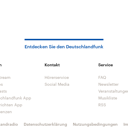
Entdecken Sie den Deutschlandfunk
n
Kontakt
Service
tream
Hörerservice
FAQ
os
Social Media
Newsletter
asts
Veranstaltunge
schlandfunk App
Musikliste
richten App
RSS
uenzen
landradio
Datenschutzerklärung
Nutzungsbedingungen
I