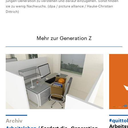
jungen Generation zu verstehen und darauf einzugehen. Sonst finden
sie zu wenig Nachwuchs. (dpa / picture alliance / Hauke-Christian
Dittrich)
Mehr zur Generation Z
Archiv
#quitto
Arbeits