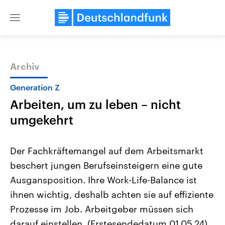
Close
menu
Archiv
Themen
Generation Z
Arbeiten, um zu leben – nicht
umgekehrt
Der Fachkräftemangel auf dem Arbeitsmarkt
beschert jungen Berufseinsteigern eine gute
Landtagswahl Sachsen-Anhalt
USA
Ausgansposition. Ihre Work-Life-Balance ist
2026
Aktuelle Beiträge, Analys
Alle Informationen
Hintergründe
ihnen wichtig, deshalb achten sie auf effiziente
Sachsen-Anhalt wählt am 6.
Wirtschaftlich und militäri
September 2026 einen neuen
gehören die Vereinigten S
Prozesse im Job. Arbeitgeber müssen sich
Landtag. Seit 2021 wird das
den mächtigsten Ländern 
darauf einstellen. (Erstesendedatum 01.05.24)
Bundesland von einer Koalition aus
mit großem Einfluss auf d