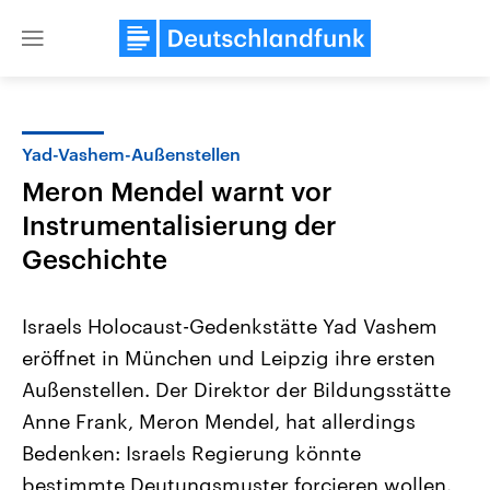
Close
menu
Yad-Vashem-Außenstellen
Themen
Meron Mendel warnt vor
Instrumentalisierung der
Geschichte
Israels Holocaust-Gedenkstätte Yad Vashem
eröffnet in München und Leipzig ihre ersten
Landtagswahl Sachsen-Anhalt
USA
Außenstellen. Der Direktor der Bildungsstätte
2026
Aktuelle Beiträge, Analys
Alle Informationen
Anne Frank, Meron Mendel, hat allerdings
Hintergründe
Sachsen-Anhalt wählt am 6.
Wirtschaftlich und militäri
Bedenken: Israels Regierung könnte
September 2026 einen neuen
gehören die Vereinigten S
Landtag. Seit 2021 wird das
den mächtigsten Ländern 
bestimmte Deutungsmuster forcieren wollen.
Bundesland von einer Koalition aus
mit großem Einfluss auf d