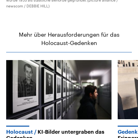
wurde 1953 als staatliche Behörde gegründet (picture alliance /
newscom / DEBBIE HILL)
Mehr über Herausforderungen für das
Holocaust-Gedenken
Holocaust
KI-Bilder untergraben das
Gedenk