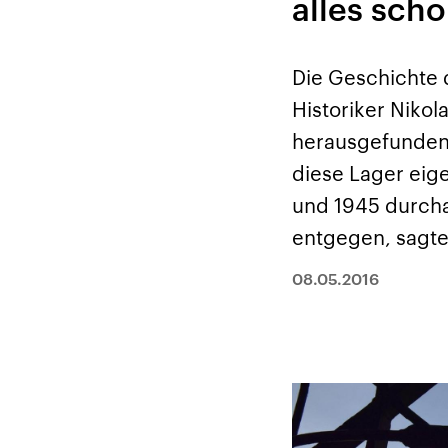
alles sch
Alle Informationen
Analy
Sachsen-Anhalt wählt
Hinte
am 6. September 2026
Wirtsc
einen neuen Landtag.
militä
Seit 2021 wird das
Verein
Die Geschichte d
Bundesland von einer
den m
Koalition aus CDU, SPD
Länder
Historiker Niko
und FDP regiert.-
großem
Umfragen, Prognosen,
aktuel
herausgefunden,
Wahlprogramme,
aktuelle Berichte und
diese Lager eig
Hintergründe zu den
Parteien und Kandidaten
und 1945 durcha
der anstehenden Wahl.
entgegen, sagt
08.05.2016