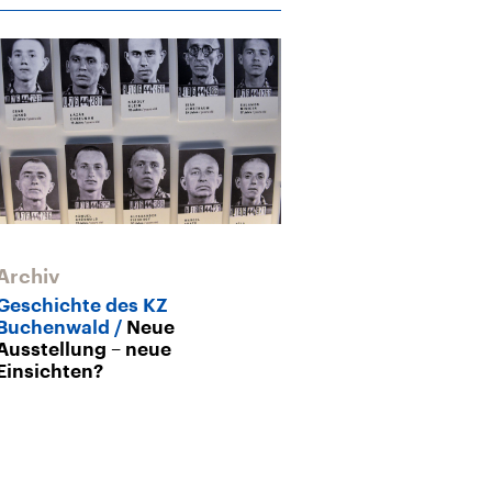
Archiv
Archiv
Geschichte des KZ
Historisierun
Buchenwald
Neue
Wie heute noc
Ausstellung – neue
Buchenwald ve
Einsichten?