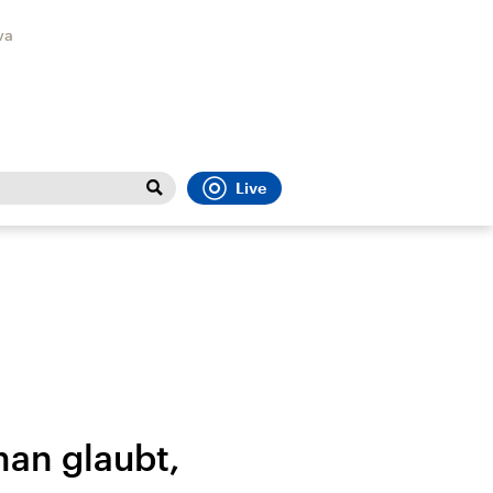
va
Live
Close
t
Sport
Menu
man glaubt,
Faktenchecks
Bundesregierung
Migrati
In unseren Faktenchecks
Aktuelle Berichte und
Flucht