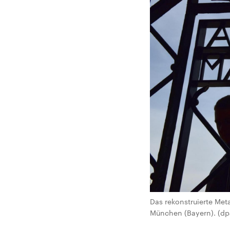
Das rekonstruierte Meta
München (Bayern). (dpa