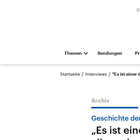
D
Themen
Sendungen
P
Die Nachrichten
Politik
/
/
Startseite
Interviews
"Es ist einer
Hörspiel und Feature
Musik
Archiv
Geschichte de
„Es ist e
Landtagswahl Sachsen-
USA
Anhalt 2026
Aktuel