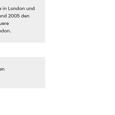
e in London und
 und 2005 den
uere
ndon.
hen