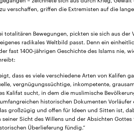
rgegangen – zeichnete sich aus durch Krieg, Gewalt
zu verschaffen, griffen die Extremisten auf die lang
.
ei totalitären Bewegungen, pickten sie sich aus der
 eigenes radikales Weltbild passt. Denn ein einheitl
 der fast 1400-jährigen Geschichte des Islams nie, wi
reibt:
igt, dass es viele verschiedene Arten von Kalifen ga
uelle, vergnügungssüchtige, inkompetente, grausam
s Kalifat sucht, in dem die muslimische Bevölkerung 
 umfangreichen historischen Dokumenten Vorläufer 
 das großzügig und offen für Ideen und Sitten ist, da
 seiner Sicht des Willens und der Absichten Gottes t
istorischen Überlieferung fündig.“