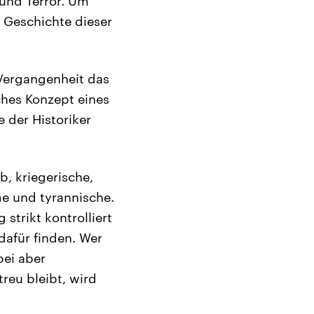
 und Terror. Um
e Geschichte dieser
 Vergangenheit das
iches Konzept eines
e der Historiker
b, kriegerische,
e und tyrannische.
strikt kontrolliert
dafür finden. Wer
bei aber
reu bleibt, wird