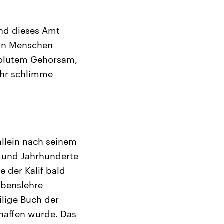
und dieses Amt
von Menschen
bsolutem Gehorsam,
ehr schlimme
 allein nach seinem
e und Jahrhunderte
e der Kalif bald
ubenslehre
ilige Buch der
chaffen wurde. Das