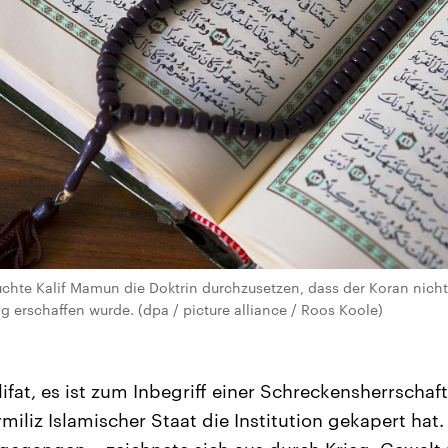
uchte Kalif Mamun die Doktrin durchzusetzen, dass der Koran nicht
g erschaffen wurde. (dpa / picture alliance / Roos Koole)
lifat, es ist zum Inbegriff einer Schreckensherrscha
miliz Islamischer Staat die Institution gekapert hat. 