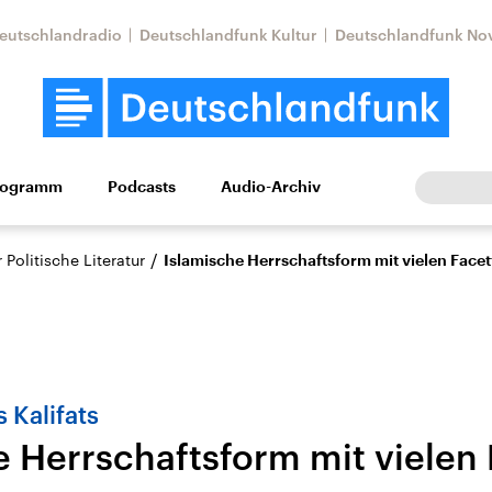
eutschlandradio
Deutschlandfunk Kultur
Deutschlandfunk No
rogramm
Podcasts
Audio-Archiv
Wirtschaft
Wissen
Kultur
Europa
Gesellschaf
/
Politische Literatur
Islamische Herrschaftsform mit vielen Face
 Kalifats
e Herrschaftsform mit vielen
Nahostkonflikt
Iran
le Beiträge,
Aktuelle Lage und
Aktuelle Lage und