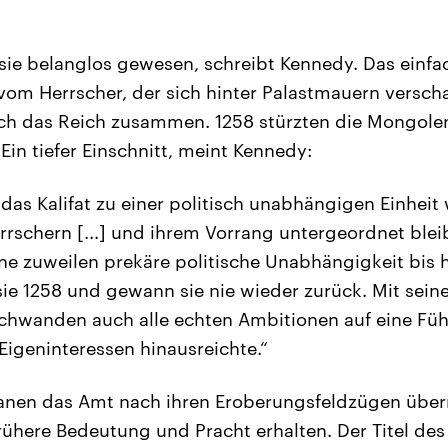
r sie belanglos gewesen, schreibt Kennedy. Das einfa
vom Herrscher, der sich hinter Palastmauern versch
ach das Reich zusammen. 1258 stürzten die Mongolen
Ein tiefer Einschnitt, meint Kennedy:
e das Kalifat zu einer politisch unabhängigen Einhei
errschern [...] und ihrem Vorrang untergeordnet ble
ne zuweilen prekäre politische Unabhängigkeit bis 
 sie 1258 und gewann sie nie wieder zurück. Mit seine
hwanden auch alle echten Ambitionen auf eine Führ
Eigeninteressen hinausreichte.“
anen das Amt nach ihren Eroberungsfeldzügen über
rühere Bedeutung und Pracht erhalten. Der Titel des