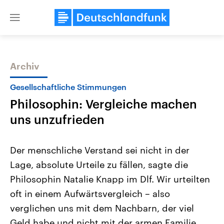
Close
menu
Archiv
Themen
Gesellschaftliche Stimmungen
Philosophin: Vergleiche machen
uns unzufrieden
Der menschliche Verstand sei nicht in der
Lage, absolute Urteile zu fällen, sagte die
Landtagswahl Sachsen-Anhalt
USA
Philosophin Natalie Knapp im Dlf. Wir urteilten
2026
Aktuelle Beiträge, Analys
Alle Informationen
Hintergründe
oft in einem Aufwärtsvergleich – also
Sachsen-Anhalt wählt am 6.
Wirtschaftlich und militäri
September 2026 einen neuen
gehören die Vereinigten S
verglichen uns mit dem Nachbarn, der viel
Landtag. Seit 2021 wird das
den mächtigsten Ländern 
Geld habe und nicht mit der armen Familie.
Bundesland von einer Koalition aus
mit großem Einfluss auf d