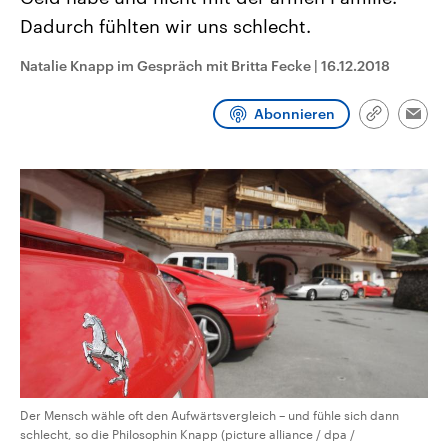
CDU, SPD und FDP regiert.-
aktuelle Weltgeschehen.
Dadurch fühlten wir uns schlecht.
Umfragen, Prognosen,
Wahlprogramme, aktuelle Berichte
Sendungen
Programm
Podcasts
und Hintergründe zu den Parteien
Natalie Knapp im Gespräch mit Britta Fecke
|
16.12.2018
und Kandidaten der anstehenden
Wahl.
Audio-Archiv
Abonnieren
Link
Emai
kopieren/te
Der Mensch wähle oft den Aufwärtsvergleich – und fühle sich dann
schlecht, so die Philosophin Knapp (picture alliance / dpa /