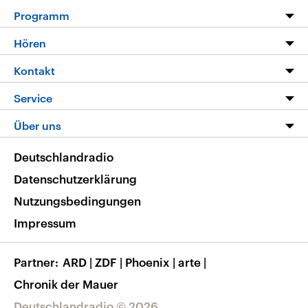
Programm
Programm
Hören
Alle Sendungen
Livestream
Kontakt
Die Nachrichten
Audios
Hörerservice
Service
Nachrichtenleicht
Podcasts
Social Media
FAQ
Über uns
Neue Beiträge auf dlf.de
Deutschlandfunk App
Newsletter
Deutschlandradio
Themen-Schwerpunkte
Nachrichten App
Deutschlandradio
Veranstaltungen
Presse
Frequenzen
Datenschutzerklärung
Musikliste
Ausbildung und Karriere
Nutzungsbedingungen
RSS
Transparenz
Impressum
Korrekturen
Barrierefreiheit
Partner
ARD
|
ZDF
|
Phoenix
|
arte
|
Chronik der Mauer
Deutschlandradio © 2026