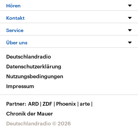
Programm
Hören
Alle Sendungen
Livestream
Kontakt
Die Nachrichten
Audios
Hörerservice
Service
Nachrichtenleicht
Podcasts
Social Media
FAQ
Über uns
Neue Beiträge auf dlf.de
Deutschlandfunk App
Newsletter
Deutschlandradio
Themen-Schwerpunkte
Nachrichten App
Deutschlandradio
Veranstaltungen
Presse
Frequenzen
Datenschutzerklärung
Musikliste
Ausbildung und Karriere
Nutzungsbedingungen
RSS
Transparenz
Impressum
Korrekturen
Barrierefreiheit
Partner
ARD
|
ZDF
|
Phoenix
|
arte
|
Chronik der Mauer
Deutschlandradio © 2026