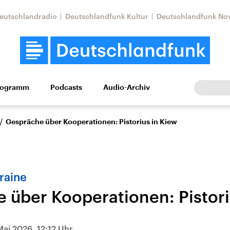
eutschlandradio
Deutschlandfunk Kultur
Deutschlandfunk No
rogramm
Podcasts
Audio-Archiv
Wirtschaft
Wissen
Kultur
Europa
Gesellschaf
/
Gespräche über Kooperationen: Pistorius in Kiew
raine
 über Kooperationen: Pistori
Nahostkonflikt
Iran
le Beiträge,
Aktuelle Lage und
Aktuelle Lage und
Mai 2026, 12:12 Uhr