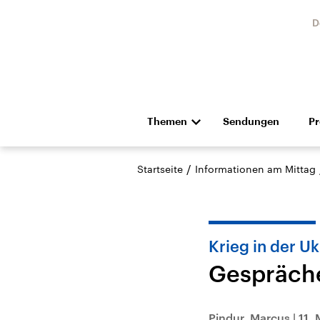
D
Themen
Sendungen
P
Die Nachrichten
Politik
/
Startseite
Informationen am Mittag
Hörspiel und Feature
Musik
Krieg in der Uk
Gespräche
Landtagswahl Sachsen-
USA
Anhalt 2026
Aktuel
Pindur, Marcus
|
11. 