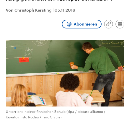
CDU, SPD und FDP regiert.-
aktuelle Weltgeschehen.
Umfragen, Prognosen,
Von Christoph Kersting
|
05.11.2016
Wahlprogramme, aktuelle Berichte
Sendungen
Programm
Podcasts
und Hintergründe zu den Parteien
und Kandidaten der anstehenden
Abonnieren
Link
Wahl.
Emai
kopieren/te
Audio-Archiv
Unterricht in einer finnischen Schule (dpa / picture alliance /
Kuvatoimisto Rodeo / Tero Sivula)