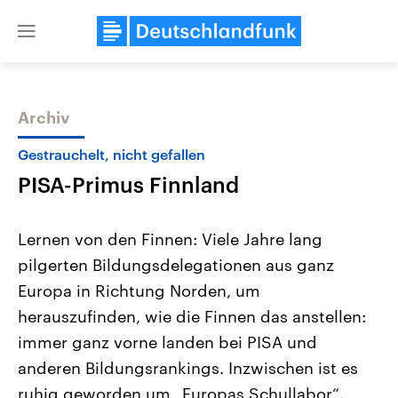
Close
menu
Archiv
Themen
Gestrauchelt, nicht gefallen
PISA-Primus Finnland
Lernen von den Finnen: Viele Jahre lang
pilgerten Bildungsdelegationen aus ganz
Europa in Richtung Norden, um
Landtagswahl Sachsen-Anhalt
USA
herauszufinden, wie die Finnen das anstellen:
2026
Aktuelle Beiträge, Analys
Alle Informationen
immer ganz vorne landen bei PISA und
Hintergründe
Sachsen-Anhalt wählt am 6.
Wirtschaftlich und militäri
anderen Bildungsrankings. Inzwischen ist es
September 2026 einen neuen
gehören die Vereinigten S
Landtag. Seit 2021 wird das
den mächtigsten Ländern 
ruhig geworden um „Europas Schullabor“.
Bundesland von einer Koalition aus
mit großem Einfluss auf d