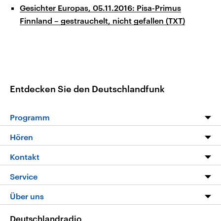
Gesichter Europas, 05.11.2016: Pisa-Primus
Finnland – gestrauchelt, nicht gefallen (TXT)
Entdecken Sie den Deutschlandfunk
Programm
Programm
Hören
Alle Sendungen
Livestream
Kontakt
Die Nachrichten
Audios
Hörerservice
Service
Nachrichtenleicht
Podcasts
Social Media
FAQ
Über uns
Neue Beiträge auf dlf.de
Deutschlandfunk App
Newsletter
Deutschlandradio
Themen-Schwerpunkte
Nachrichten App
Deutschlandradio