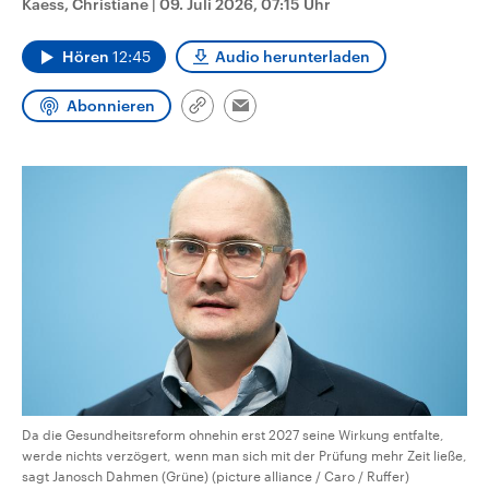
Kaess, Christiane
|
09. Juli 2026, 07:15 Uhr
aktuelle Weltgeschehen.
Diese wird wie die Hisboll
Libanon vom Iran unterstüt
Hören
12:45
Audio herunterladen
Sendungen
Programm
Podcasts
Abonnieren
Link
Email
Audio-Archiv
kopieren/teilen
Da die Gesundheitsreform ohnehin erst 2027 seine Wirkung entfalte,
werde nichts verzögert, wenn man sich mit der Prüfung mehr Zeit ließe,
sagt Janosch Dahmen (Grüne) (picture alliance / Caro / Ruffer)