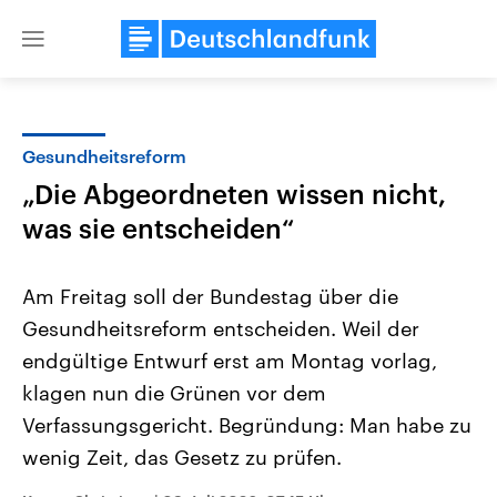
Close
menu
Gesundheitsreform
Themen
„Die Abgeordneten wissen nicht,
was sie entscheiden“
Am Freitag soll der Bundestag über die
Gesundheitsreform entscheiden. Weil der
endgültige Entwurf erst am Montag vorlag,
USA
Nahostkonflikt
klagen nun die Grünen vor dem
Aktuelle Beiträge, Analysen und
Aktuelle Lage und Hinter
Verfassungsgericht. Begründung: Man habe zu
Der Überfall der palästine
Hintergründe
Wirtschaftlich und militärisch
Terrororganisation Hamas
wenig Zeit, das Gesetz zu prüfen.
gehören die Vereinigten Staaten zu
Oktober 2023 auf Israel ha
den mächtigsten Ländern der Erde,
Region wieder die Gewalt 
mit großem Einfluss auf das
Israel möchte die Hamas z