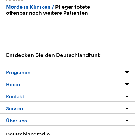
Morde in Kliniken
Pfleger tötete
offenbar noch weitere Patienten
Entdecken Sie den Deutschlandfunk
Programm
Programm
Hören
Alle Sendungen
Livestream
Kontakt
Die Nachrichten
Audios
Hörerservice
Service
Nachrichtenleicht
Podcasts
Social Media
FAQ
Über uns
Neue Beiträge auf dlf.de
Deutschlandfunk App
Newsletter
Deutschlandradio
Themen-Schwerpunkte
Nachrichten App
Deutschlandradio