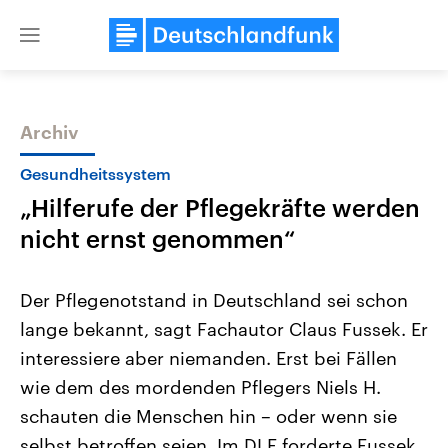
Close
menu
Archiv
Themen
Gesundheitssystem
„Hilferufe der Pflegekräfte werden
nicht ernst genommen“
Der Pflegenotstand in Deutschland sei schon
lange bekannt, sagt Fachautor Claus Fussek. Er
Landtagswahl Sachsen-Anhalt
USA
interessiere aber niemanden. Erst bei Fällen
2026
Aktuelle Beiträge, Analys
Alle Informationen
Hintergründe
wie dem des mordenden Pflegers Niels H.
Sachsen-Anhalt wählt am 6.
Wirtschaftlich und militäri
September 2026 einen neuen
gehören die Vereinigten S
schauten die Menschen hin – oder wenn sie
Landtag. Seit 2021 wird das
den mächtigsten Ländern 
selbst betroffen seien. Im DLF forderte Fussek,
Bundesland von einer Koalition aus
mit großem Einfluss auf d