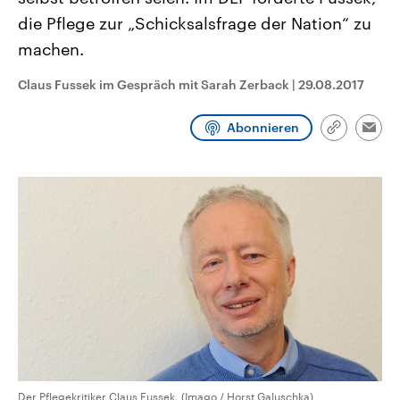
CDU, SPD und FDP regiert.-
aktuelle Weltgeschehen.
die Pflege zur „Schicksalsfrage der Nation“ zu
Umfragen, Prognosen,
Wahlprogramme, aktuelle Berichte
machen.
Sendungen
Programm
Podcasts
und Hintergründe zu den Parteien
und Kandidaten der anstehenden
Wahl.
Claus Fussek im Gespräch mit Sarah Zerback
|
29.08.2017
Audio-Archiv
Abonnieren
Link
Emai
kopieren/te
Der Pflegekritiker Claus Fussek. (Imago / Horst Galuschka)