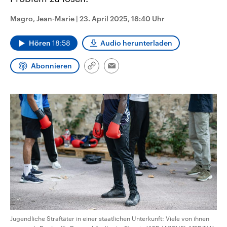
CDU, SPD und FDP regiert.-
aktuelle Weltgeschehen.
Umfragen, Prognosen,
Magro, Jean-Marie
|
23. April 2025, 18:40 Uhr
Wahlprogramme, aktuelle Berichte
Sendungen
Programm
Podcasts
und Hintergründe zu den Parteien
und Kandidaten der anstehenden
Hören
18:58
Audio herunterladen
Wahl.
Audio-Archiv
Abonnieren
Link
Email
kopieren/teilen
Jugendliche Straftäter in einer staatlichen Unterkunft: Viele von ihnen