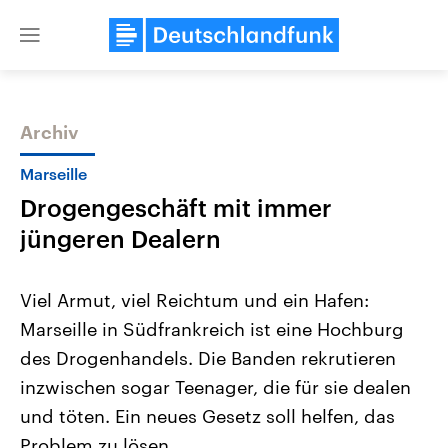
Close
menu
Archiv
Themen
Marseille
Drogengeschäft mit immer
jüngeren Dealern
Viel Armut, viel Reichtum und ein Hafen:
Marseille in Südfrankreich ist eine Hochburg
Landtagswahl Sachsen-Anhalt
USA
des Drogenhandels. Die Banden rekrutieren
2026
Aktuelle Beiträge, Analys
Alle Informationen
Hintergründe
inzwischen sogar Teenager, die für sie dealen
Sachsen-Anhalt wählt am 6.
Wirtschaftlich und militäri
September 2026 einen neuen
gehören die Vereinigten S
und töten. Ein neues Gesetz soll helfen, das
Landtag. Seit 2021 wird das
den mächtigsten Ländern 
Problem zu lösen.
Bundesland von einer Koalition aus
mit großem Einfluss auf d