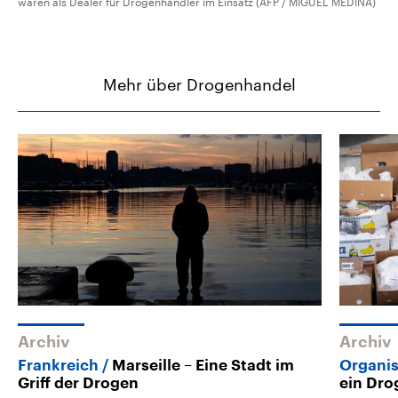
waren als Dealer für Drogenhändler im Einsatz (AFP / MIGUEL MEDINA)
Mehr über Drogenhandel
Archiv
Archiv
Frankreich
Marseille – Eine Stadt im
Organis
Griff der Drogen
ein Dr