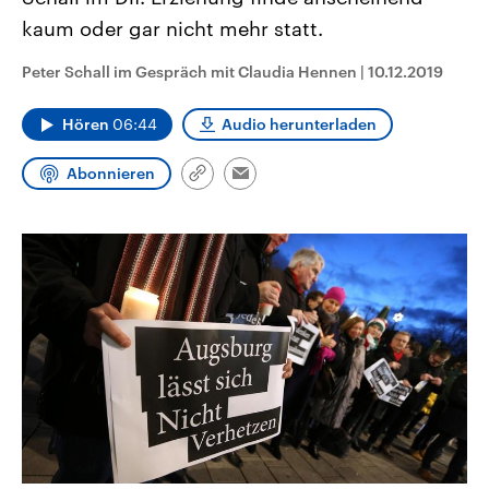
CDU, SPD und FDP regiert.-
aktuelle Weltgeschehen.
kaum oder gar nicht mehr statt.
Umfragen, Prognosen,
Wahlprogramme, aktuelle Berichte
Sendungen
Programm
Podcasts
und Hintergründe zu den Parteien
Peter Schall im Gespräch mit Claudia Hennen
|
10.12.2019
und Kandidaten der anstehenden
Wahl.
Audio-Archiv
Hören
06:44
Audio herunterladen
Abonnieren
Link
Email
kopieren/teilen