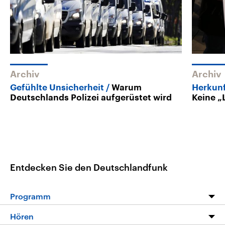
Archiv
Archiv
Gefühlte Unsicherheit
Warum
Herkunf
Deutschlands Polizei aufgerüstet wird
Keine „
Entdecken Sie den Deutschlandfunk
Programm
Programm
Hören