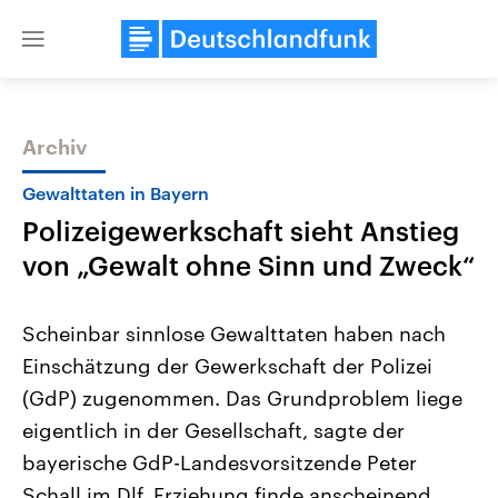
Close
menu
Archiv
Themen
Gewalttaten in Bayern
Polizeigewerkschaft sieht Anstieg
von „Gewalt ohne Sinn und Zweck“
Scheinbar sinnlose Gewalttaten haben nach
Einschätzung der Gewerkschaft der Polizei
Landtagswahl Sachsen-Anhalt
USA
(GdP) zugenommen. Das Grundproblem liege
2026
Aktuelle Beiträge, Analys
Alle Informationen
Hintergründe
eigentlich in der Gesellschaft, sagte der
Sachsen-Anhalt wählt am 6.
Wirtschaftlich und militäri
September 2026 einen neuen
gehören die Vereinigten S
bayerische GdP-Landesvorsitzende Peter
Landtag. Seit 2021 wird das
den mächtigsten Ländern 
Schall im Dlf. Erziehung finde anscheinend
Bundesland von einer Koalition aus
mit großem Einfluss auf d