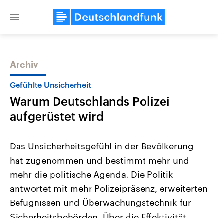
Close
menu
Archiv
Themen
Gefühlte Unsicherheit
Warum Deutschlands Polizei
aufgerüstet wird
Das Unsicherheitsgefühl in der Bevölkerung
hat zugenommen und bestimmt mehr und
Landtagswahl Sachsen-Anhalt
USA
mehr die politische Agenda. Die Politik
2026
Aktuelle Beiträge, Analys
Alle Informationen
Hintergründe
antwortet mit mehr Polizeipräsenz, erweiterten
Sachsen-Anhalt wählt am 6.
Wirtschaftlich und militäri
September 2026 einen neuen
gehören die Vereinigten S
Befugnissen und Überwachungstechnik für
Landtag. Seit 2021 wird das
den mächtigsten Ländern 
Sicherheitsbehörden. Über die Effektivität
Bundesland von einer Koalition aus
mit großem Einfluss auf d