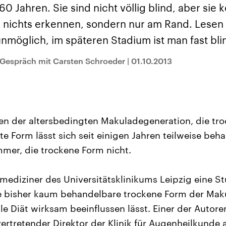
sen und
Hintergründe
Hintergründe
 Jahren. Sie sind nicht völlig blind, aber sie
Der Überfall der
Der Iran – seit der
rgründe
haftlich und
palästinensischen
Islamischen Revolu
es nichts erkennen, sondern nur am Rand. Lese
risch gehören die
Terrororganisation
1979 auch Islamisc
igten Staaten zu
Hamas im Oktober 2023
Republik Iran – ist e
unmöglich, im späteren Stadium ist man fast bli
ächtigsten
auf Israel hat in der
von einem
n der Erde, mit
Region wieder die
Religionsführer auto
 Einfluss auf das
Gewalt entfacht. Israel
regierter Staat im 
 Gespräch mit Carsten Schroeder
|
01.10.2013
le Weltgeschehen.
möchte die Hamas
Osten. Eine Feindsc
zerstören. Diese wird wie
zu Israel und zu de
die Hisbollah im Libanon
ist fest in der
vom Iran unterstützt.
Staatsideologie
verankert.
en der altersbedingten Makuladegeneration, die tr
te Form lässt sich seit einigen Jahren teilweise beha
mmer, die trockene Form nicht.
diziner des Universitätsklinikums Leipzig eine Stu
e bisher kaum behandelbare trockene Form der Mak
le Diät wirksam beeinflussen lässt. Einer der Autoren
ertretender Direktor der Klinik für Augenheilkunde a