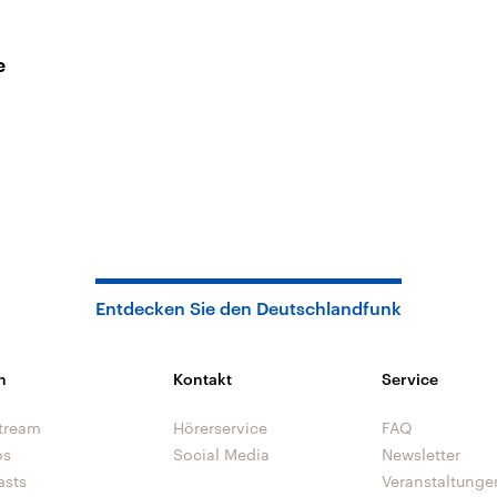
e
Entdecken Sie den Deutschlandfunk
n
Kontakt
Service
tream
Hörerservice
FAQ
os
Social Media
Newsletter
asts
Veranstaltunge