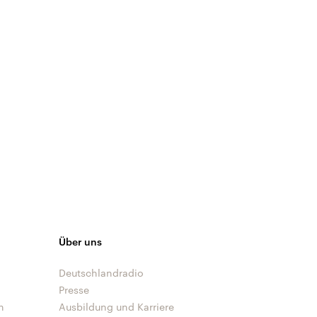
Archiv
Therapie der
Makuladegene
Medikamenten
Über uns
Deutschlandradio
Presse
n
Ausbildung und Karriere