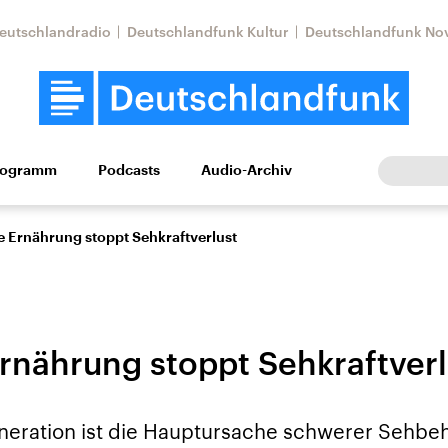
eutschlandradio
Deutschlandfunk Kultur
Deutschlandfunk No
rogramm
Podcasts
Audio-Archiv
Wirtschaft
Wissen
Kultur
Europa
Gesellschaf
e Ernährung stoppt Sehkraftverlust
Ernährung stoppt Sehkraftverl
Nahostkonflikt
Iran
eration ist die Hauptursache schwerer Sehbe
le Beiträge,
Aktuelle Lage und
Aktuelle Lage und