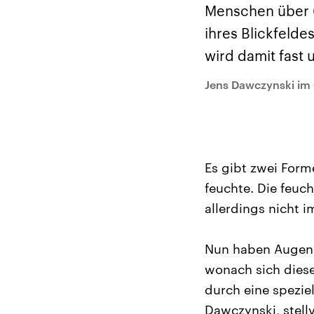
Alle Informationen
Analy
Menschen über 60
Sachsen-Anhalt wählt
Hinte
am 6. September 2026
Wirtsc
ihres Blickfeld
einen neuen Landtag.
militä
Seit 2021 wird das
Verein
wird damit fast 
Bundesland von einer
den m
Koalition aus CDU, SPD
Länder
und FDP regiert.-
großem
Jens Dawczynski im
Umfragen, Prognosen,
aktuel
Wahlprogramme,
aktuelle Berichte und
Hintergründe zu den
Parteien und Kandidaten
der anstehenden Wahl.
Es gibt zwei Form
feuchte. Die feuch
allerdings nicht i
Nun haben Augenme
wonach sich dies
durch eine speziel
Dawczynski, stellv