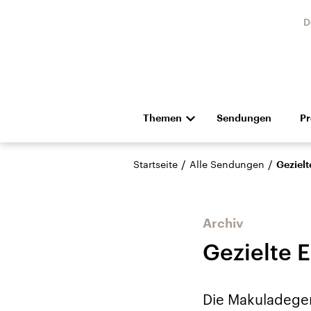
D
Themen
Sendungen
P
Die Nachrichten
Politik
/
/
Startseite
Alle Sendungen
Gezielt
Hörspiel und Feature
Musik
Archiv
Gezielte 
Landtagswahl Sachsen-
USA
Die Makuladegen
Anhalt 2026
Aktuel