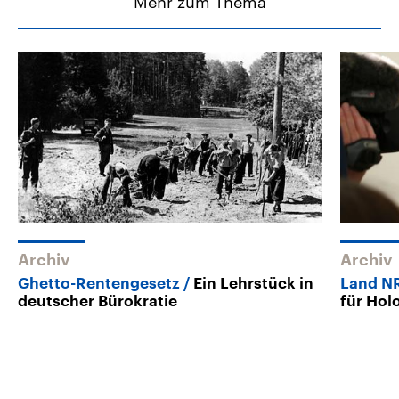
Mehr zum Thema
Archiv
Archiv
Ghetto-Rentengesetz
Ein Lehrstück in
Land NR
deutscher Bürokratie
für Hol