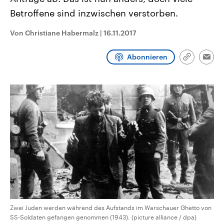
CDU, SPD und FDP regiert.-
aktuelle Weltgeschehen.
Betroffene sind inzwischen verstorben.
Umfragen, Prognosen,
Wahlprogramme, aktuelle Berichte
Sendungen
Programm
Podcasts
und Hintergründe zu den Parteien
Von Christiane Habermalz
|
16.11.2017
und Kandidaten der anstehenden
Wahl.
Audio-Archiv
Abonnieren
Link
Emai
kopieren/te
Zwei Juden werden während des Aufstands im Warschauer Ghetto von
SS-Soldaten gefangen genommen (1943). (picture alliance / dpa)