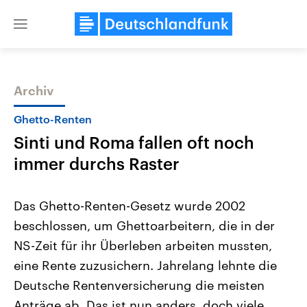
Close
menu
Archiv
Themen
Ghetto-Renten
Sinti und Roma fallen oft noch
immer durchs Raster
Das Ghetto-Renten-Gesetz wurde 2002
beschlossen, um Ghettoarbeitern, die in der
Landtagswahl Sachsen-Anhalt
USA
NS-Zeit für ihr Überleben arbeiten mussten,
2026
Aktuelle Beiträge, Analys
Alle Informationen
Hintergründe
eine Rente zuzusichern. Jahrelang lehnte die
Sachsen-Anhalt wählt am 6.
Wirtschaftlich und militäri
September 2026 einen neuen
gehören die Vereinigten S
Deutsche Rentenversicherung die meisten
Landtag. Seit 2021 wird das
den mächtigsten Ländern 
Anträge ab. Das ist nun anders, doch viele
Bundesland von einer Koalition aus
mit großem Einfluss auf d