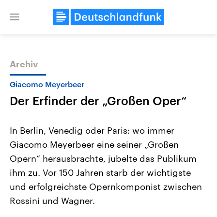
Close
menu
Archiv
Themen
Giacomo Meyerbeer
Der Erfinder der „Großen Oper“
In Berlin, Venedig oder Paris: wo immer
Giacomo Meyerbeer eine seiner „Großen
Opern“ herausbrachte, jubelte das Publikum
Landtagswahl Sachsen-Anhalt
USA
ihm zu. Vor 150 Jahren starb der wichtigste
2026
Aktuelle Beiträge, Analys
Alle Informationen
und erfolgreichste Opernkomponist zwischen
Hintergründe
Sachsen-Anhalt wählt am 6.
Wirtschaftlich und militäri
Rossini und Wagner.
September 2026 einen neuen
gehören die Vereinigten S
Landtag. Seit 2021 wird das
den mächtigsten Ländern 
Bundesland von einer Koalition aus
mit großem Einfluss auf d