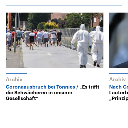
Archiv
Archiv
Coronaausbruch bei Tönnies
„Es trifft
Nach Co
die Schwächeren in unserer
Lauterb
Gesellschaft“
„Prinzi