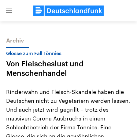
Close
menu
Archiv
Themen
Glosse zum Fall Tönnies
Von Fleischeslust und
Menschenhandel
Rinderwahn und Fleisch-Skandale haben die
Deutschen nicht zu Vegetariern werden lassen.
Landtagswahl Sachsen-Anhalt
USA
Und auch jetzt wird gegrillt – trotz des
2026
Aktuelle Beiträge, Analys
Alle Informationen
Hintergründe
massiven Corona-Ausbruchs in einem
Sachsen-Anhalt wählt am 6.
Wirtschaftlich und militäri
September 2026 einen neuen
gehören die Vereinigten S
Schlachtbetrieb der Firma Tönnies. Eine
Landtag. Seit 2021 wird das
den mächtigsten Ländern 
Glosse, die sich an die gewöhnlichen
Bundesland von einer Koalition aus
mit großem Einfluss auf d