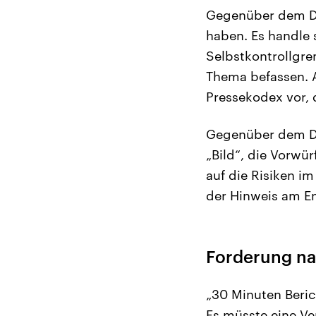
Gegenüber dem Deu
haben. Es handle 
Selbstkontrollgr
Thema befassen. A
Pressekodex vor, 
Gegenüber dem De
„Bild“, die Vorwür
auf die Risiken i
der Hinweis am E
Forderung n
„30 Minuten Beric
Es müsste eine Ve