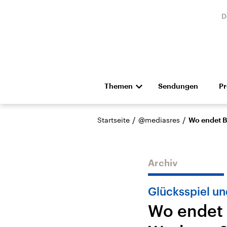
D
Themen
Sendungen
P
Die Nachrichten
Politik
/
/
Startseite
@mediasres
Wo endet B
Hörspiel und Feature
Musik
Archiv
Glücksspiel un
Wo endet 
Landtagswahl Sachsen-
USA
Anhalt 2026
Aktuel