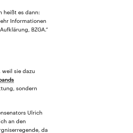
n heißt es dann:
ehr Informationen
 Aufklärung, BZGA.“
 weil sie dazu
bands
attung, sondern
nsenators Ulrich
sich an den
orgniserregende, da