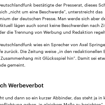
tschlandfunk bestätigte der Presserat, dieses Sch
sich „nicht um eine Beschwerde“, unterstreicht das
emium der deutschen Presse. Man werde sich aber 
ktuell lägen auch sonst keine Beschwerden nach Zif
der die Trennung von Werbung und Redaktion regelt
utschlandfunk wies ein Sprecher von Axel Springe
fe zurück. Die Zeitung weise „in den redaktionellen B
m Zusammenhang mit Glücksspiel hin“. Damit sei et
nde gemeint.
ach Werbeverbot
ht und dann so ein kurzer Abbinder, das steht ja in 
rpflichtung geben, in gleichem Maße zu berichten“, 