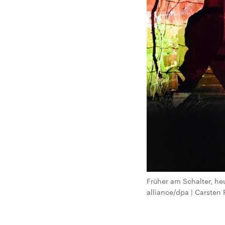
Früher am Schalter, he
alliance/dpa | Carsten