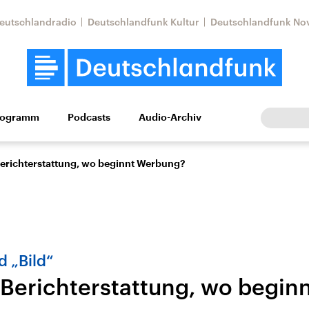
eutschlandradio
Deutschlandfunk Kultur
Deutschlandfunk No
rogramm
Podcasts
Audio-Archiv
Wirtschaft
Wissen
Kultur
Europa
Gesellschaf
erichterstattung, wo beginnt Werbung?
d „Bild“
Berichterstattung, wo begin
Nahostkonflikt
Iran
le Beiträge,
Aktuelle Lage und
Aktuelle Lage und