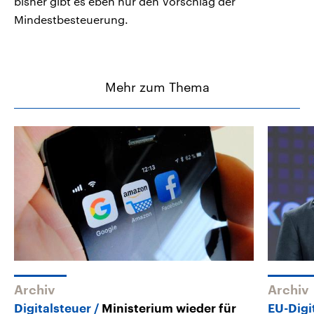
bisher gibt es eben nur den Vorschlag der
Mindestbesteuerung.
Mehr zum Thema
Archiv
Archiv
Digitalsteuer
Ministerium wieder für
EU-Digi