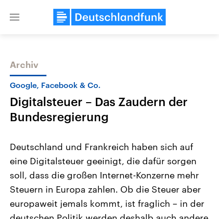
Close
menu
Archiv
Themen
Google, Facebook & Co.
Digitalsteuer – Das Zaudern der
Bundesregierung
Deutschland und Frankreich haben sich auf
eine Digitalsteuer geeinigt, die dafür sorgen
USA
Nahostkonflikt
soll, dass die großen Internet-Konzerne mehr
Aktuelle Beiträge, Analysen und
Aktuelle Lage und Hinter
Der Überfall der palästine
Hintergründe
Steuern in Europa zahlen. Ob die Steuer aber
Wirtschaftlich und militärisch
Terrororganisation Hamas
gehören die Vereinigten Staaten zu
Oktober 2023 auf Israel ha
europaweit jemals kommt, ist fraglich – in der
den mächtigsten Ländern der Erde,
Region wieder die Gewalt 
deutschen Politik werden deshalb auch andere
mit großem Einfluss auf das
Israel möchte die Hamas z