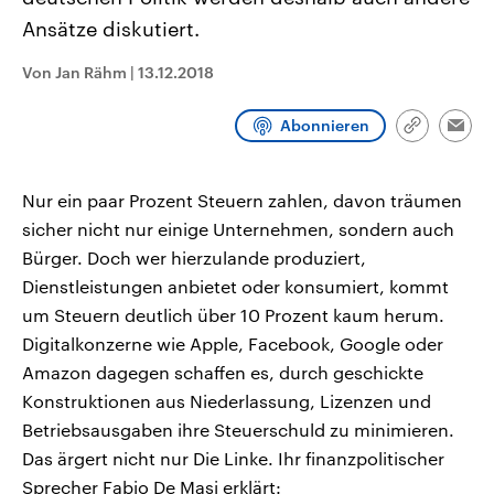
aktuelle Weltgeschehen.
Diese wird wie die Hisboll
Ansätze diskutiert.
Libanon vom Iran unterstüt
Sendungen
Programm
Podcasts
Von Jan Rähm
|
13.12.2018
Audio-Archiv
Abonnieren
Link
Emai
kopieren/te
Nur ein paar Prozent Steuern zahlen, davon träumen
sicher nicht nur einige Unternehmen, sondern auch
Bürger. Doch wer hierzulande produziert,
Dienstleistungen anbietet oder konsumiert, kommt
um Steuern deutlich über 10 Prozent kaum herum.
Digitalkonzerne wie Apple, Facebook, Google oder
Amazon dagegen schaffen es, durch geschickte
Konstruktionen aus Niederlassung, Lizenzen und
Betriebsausgaben ihre Steuerschuld zu minimieren.
Das ärgert nicht nur Die Linke. Ihr finanzpolitischer
Sprecher Fabio De Masi erklärt: