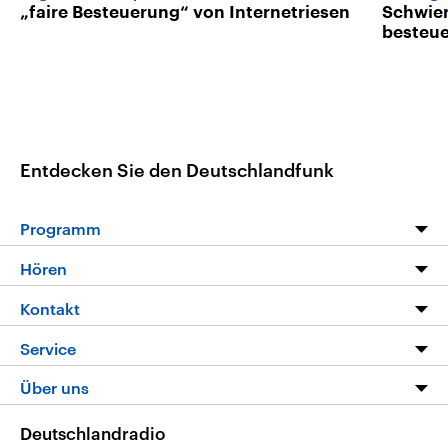
„faire Besteuerung“ von Internetriesen
Schwier
besteu
Entdecken Sie den Deutschlandfunk
Programm
Programm
Hören
Alle Sendungen
Livestream
Kontakt
Die Nachrichten
Audios
Hörerservice
Service
Nachrichtenleicht
Podcasts
Social Media
FAQ
Über uns
Neue Beiträge auf dlf.de
Deutschlandfunk App
Newsletter
Deutschlandradio
Themen-Schwerpunkte
Nachrichten App
Deutschlandradio
Veranstaltungen