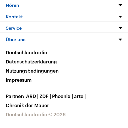
Programm
Hören
Alle Sendungen
Livestream
Kontakt
Die Nachrichten
Audios
Hörerservice
Service
Nachrichtenleicht
Podcasts
Social Media
FAQ
Über uns
Neue Beiträge auf dlf.de
Deutschlandfunk App
Newsletter
Deutschlandradio
Themen-Schwerpunkte
Nachrichten App
Deutschlandradio
Veranstaltungen
Presse
Frequenzen
Datenschutzerklärung
Musikliste
Ausbildung und Karriere
Nutzungsbedingungen
RSS
Transparenz
Impressum
Korrekturen
Barrierefreiheit
Partner
ARD
|
ZDF
|
Phoenix
|
arte
|
Chronik der Mauer
Deutschlandradio © 2026