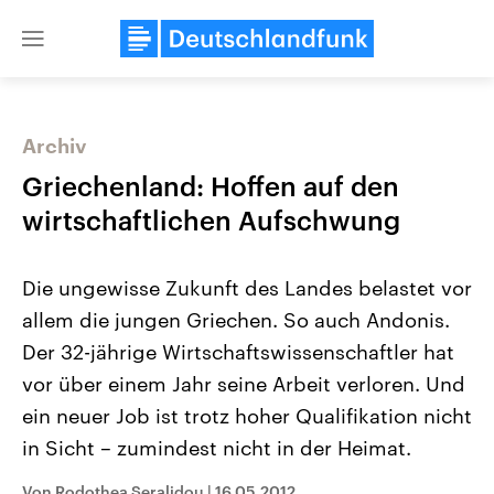
Close
menu
Archiv
Themen
Griechenland: Hoffen auf den
wirtschaftlichen Aufschwung
Die ungewisse Zukunft des Landes belastet vor
allem die jungen Griechen. So auch Andonis.
Der 32-jährige Wirtschaftswissenschaftler hat
vor über einem Jahr seine Arbeit verloren. Und
Landtagswahl Sachsen-Anhalt
USA
2026
Aktuelle Beiträge, Analys
ein neuer Job ist trotz hoher Qualifikation nicht
Alle Informationen
Hintergründe
Sachsen-Anhalt wählt am 6.
Wirtschaftlich und militäri
in Sicht – zumindest nicht in der Heimat.
September 2026 einen neuen
gehören die Vereinigten S
Landtag. Seit 2021 wird das
den mächtigsten Ländern 
Bundesland von einer Koalition aus
mit großem Einfluss auf d
Von Rodothea Seralidou
|
16.05.2012