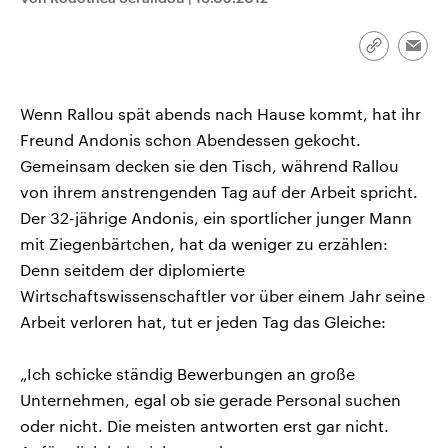
CDU, SPD und FDP regiert.-
aktuelle Weltgeschehen.
Umfragen, Prognosen,
Wahlprogramme, aktuelle Berichte
Link
Emai
Sendungen
Programm
Podcasts
und Hintergründe zu den Parteien
kopieren/te
und Kandidaten der anstehenden
Wahl.
Audio-Archiv
Wenn Rallou spät abends nach Hause kommt, hat ihr
Freund Andonis schon Abendessen gekocht.
Gemeinsam decken sie den Tisch, während Rallou
von ihrem anstrengenden Tag auf der Arbeit spricht.
Der 32-jährige Andonis, ein sportlicher junger Mann
mit Ziegenbärtchen, hat da weniger zu erzählen:
Denn seitdem der diplomierte
Wirtschaftswissenschaftler vor über einem Jahr seine
Arbeit verloren hat, tut er jeden Tag das Gleiche:
„Ich schicke ständig Bewerbungen an große
Unternehmen, egal ob sie gerade Personal suchen
oder nicht. Die meisten antworten erst gar nicht.