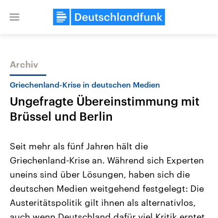
Close
menu
Archiv
Themen
Griechenland-Krise in deutschen Medien
Ungefragte Übereinstimmung mit
Brüssel und Berlin
Seit mehr als fünf Jahren hält die
Griechenland-Krise an. Während sich Experten
Landtagswahl Sachsen-Anhalt
USA
uneins sind über Lösungen, haben sich die
2026
Aktuelle Beiträge, Analys
Alle Informationen
Hintergründe
deutschen Medien weitgehend festgelegt: Die
Sachsen-Anhalt wählt am 6.
Wirtschaftlich und militäri
September 2026 einen neuen
gehören die Vereinigten S
Austeritätspolitik gilt ihnen als alternativlos,
Landtag. Seit 2021 wird das
den mächtigsten Ländern 
auch wenn Deutschland dafür viel Kritik erntet.
Bundesland von einer Koalition aus
mit großem Einfluss auf d