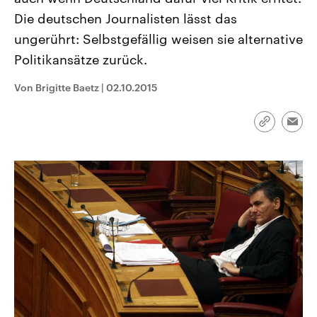
CDU, SPD und FDP regiert.-
aktuelle Weltgeschehen.
Die deutschen Journalisten lässt das
Umfragen, Prognosen,
Wahlprogramme, aktuelle Berichte
ungerührt: Selbstgefällig weisen sie alternative
Sendungen
Programm
Podcasts
und Hintergründe zu den Parteien
und Kandidaten der anstehenden
Politikansätze zurück.
Wahl.
Audio-Archiv
Von Brigitte Baetz
|
02.10.2015
Link
Emai
kopieren/te