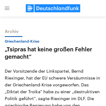
Close
menu
Archiv
Themen
Griechenland-Krise
„Tsipras hat keine großen Fehler
gemacht“
Der Vorsitzende der Linkspartei, Bernd
Riexinger, hat der EU schwere Versäumnisse in
Landtagswahl Sachsen-Anhalt
USA
der Griechenland-Krise vorgeworfen. Das
2026
Aktuelle Beiträge, Analys
Alle Informationen
Hintergründe
„Diktat der Troika“ habe zu einer „destruktiven
Sachsen-Anhalt wählt am 6.
Wirtschaftlich und militäri
September 2026 einen neuen
gehören die Vereinigten S
Politik geführt“, sagte Riexinger im DLF. Die
Landtag. Seit 2021 wird das
den mächtigsten Ländern 
griechische Regierung habe von den
Bundesland von einer Koalition aus
mit großem Einfluss auf d