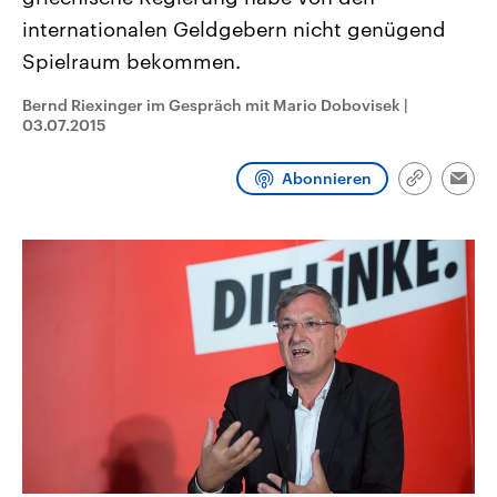
CDU, SPD und FDP regiert.-
aktuelle Weltgeschehen.
internationalen Geldgebern nicht genügend
Umfragen, Prognosen,
Wahlprogramme, aktuelle Berichte
Spielraum bekommen.
Sendungen
Programm
Podcasts
und Hintergründe zu den Parteien
und Kandidaten der anstehenden
Wahl.
Bernd Riexinger im Gespräch mit Mario Dobovisek
|
Audio-Archiv
03.07.2015
Abonnieren
Link
Emai
kopieren/te