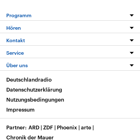
Programm
Programm
Hören
Alle Sendungen
Livestream
Kontakt
Die Nachrichten
Audios
Hörerservice
Service
Nachrichtenleicht
Podcasts
Social Media
FAQ
Über uns
Neue Beiträge auf dlf.de
Deutschlandfunk App
Newsletter
Deutschlandradio
Themen-Schwerpunkte
Nachrichten App
Deutschlandradio
Veranstaltungen
Presse
Frequenzen
Datenschutzerklärung
Musikliste
Ausbildung und Karriere
Nutzungsbedingungen
RSS
Transparenz
Impressum
Korrekturen
Barrierefreiheit
Partner
ARD
|
ZDF
|
Phoenix
|
arte
|
Chronik der Mauer