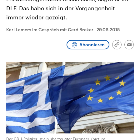
CDU, SPD und FDP regiert.-
aktuelle Weltgeschehen.
DLF. Das habe sich in der Vergangenheit
Umfragen, Prognosen,
Wahlprogramme, aktuelle Berichte
immer wieder gezeigt.
Sendungen
Programm
Podcasts
und Hintergründe zu den Parteien
und Kandidaten der anstehenden
Wahl.
Karl Lamers im Gespräch mit Gerd Breker
|
29.06.2015
Audio-Archiv
Abonnieren
Link
Emai
kopieren/te
Der CDU-Politiker ist ein überzeugter Europäer. (picture