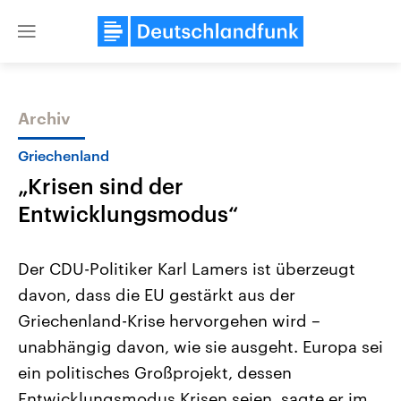
Close
menu
Archiv
Themen
Griechenland
„Krisen sind der
Entwicklungsmodus“
Der CDU-Politiker Karl Lamers ist überzeugt
davon, dass die EU gestärkt aus der
Landtagswahl Sachsen-Anhalt
USA
Griechenland-Krise hervorgehen wird –
2026
Aktuelle Beiträge, Analys
Alle Informationen
Hintergründe
unabhängig davon, wie sie ausgeht. Europa sei
Sachsen-Anhalt wählt am 6.
Wirtschaftlich und militäri
September 2026 einen neuen
gehören die Vereinigten S
ein politisches Großprojekt, dessen
Landtag. Seit 2021 wird das
den mächtigsten Ländern 
Entwicklungsmodus Krisen seien, sagte er im
Bundesland von einer Koalition aus
mit großem Einfluss auf d