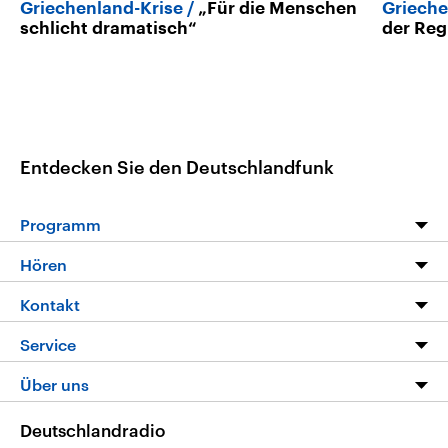
Griechenland-Krise
„Für die Menschen
Grieche
schlicht dramatisch“
der Reg
Entdecken Sie den Deutschlandfunk
Programm
Programm
Hören
Alle Sendungen
Livestream
Kontakt
Die Nachrichten
Audios
Hörerservice
Service
Nachrichtenleicht
Podcasts
Social Media
FAQ
Über uns
Neue Beiträge auf dlf.de
Deutschlandfunk App
Newsletter
Deutschlandradio
Themen-Schwerpunkte
Nachrichten App
Deutschlandradio
Veranstaltungen